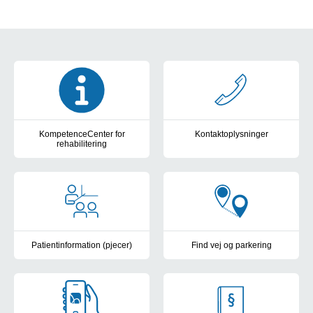
Tværgående materiale
KompetenceCenter for
Kontaktoplysninger
rehabilitering
KompetenceCenter for Rehabilite
Information om KCR´s aktiviteter
Patientinformation (pjecer)
Find vej og parkering
Tværgående pjecer for ergoterapi og fysioterapi
Parkering og kort over OUH's 