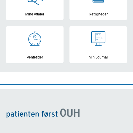
Mine Aftaler
Rettigheder
Få overblik, book tider, skriv beskeder og se breve i MineAftaler.
Kontakt til patientvejlederne, f
Ventetider
Min Journal
Frit sygehusvalg: Se sygehusenes ventetider og patienttilfredshe
Se din elektroniske patientjour