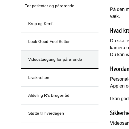
For patienter og pårørende
På den må
væk.
Krop og Kræft
Hvad kr
Du skal e
Look Good Feel Better
kamera o
Du kan væ
Videostuegang for pårørende
Hvordan
Livskræften
Personale
App’en o
Afdeling R's Brugerråd
I kan god
Sikkerh
Støtte til hverdagen
Videosamt