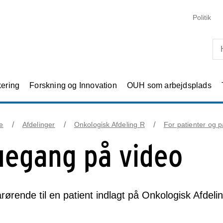
Skip til primært indhold
Politik
kering
Forskning og Innovation
OUH som arbejdsplads
e
Afdelinger
Onkologisk Afdeling R
For patienter og 
uegang på video
ørende til en patient indlagt på Onkologisk Afdeli