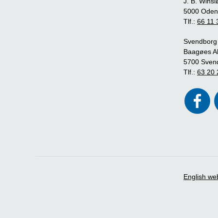
J. B. Winsl
5000 Oden
Tlf.:
66 11 
Svendborg
Baagøes Al
5700 Sven
Tlf.:
63 20 
English we