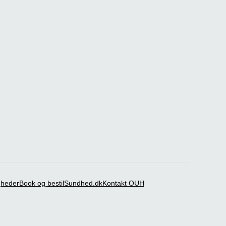
igheder
Book og bestil
Sundhed.dk
Kontakt OUH