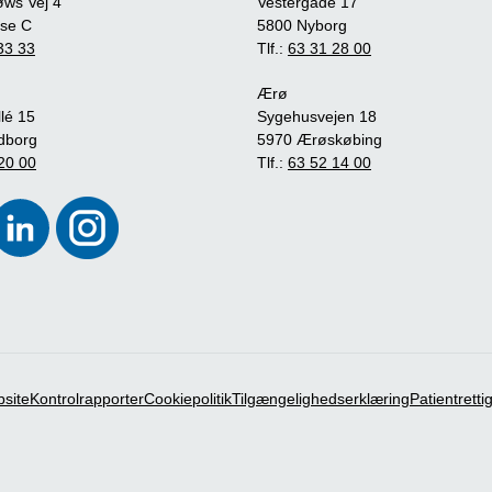
øws Vej 4
Vestergade 17
se C
5800 Nyborg
33 33
Tlf.:
63 31 28 00
Ærø
lé 15
Sygehusvejen 18
dborg
5970 Ærøskøbing
20 00
Tlf.:
63 52 14 00
bsite
Kontrolrapporter
Cookiepolitik
Tilgængelighedserklæring
Patientrett