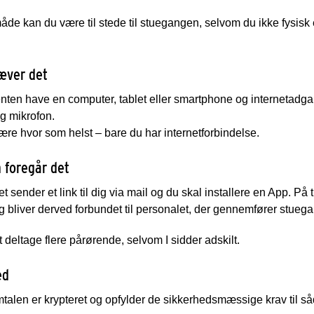
de kan du være til stede til stuegangen, selvom du ikke fysisk er
æver det
nten have en computer, tablet eller smartphone og internetadga
g mikrofon.
re hvor som helst – bare du har internetforbindelse.
 foregår det
t sender et link til dig via mail og du skal installere en App. På 
g bliver derved forbundet til personalet, der gennemfører stu
t deltage flere pårørende, selvom I sidder adskilt.
ed
alen er krypteret og opfylder de sikkerhedsmæssige krav til så