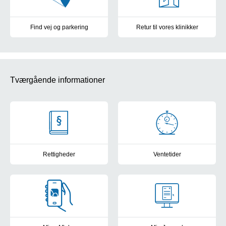
Find vej og parkering
Retur til vores klinikker
Parkering og kort over OUH's sygehuse
Overblik over samtlige klinikker
Tværgående informationer
Rettigheder
Ventetider
Kontakt til patientvejlederne, frit sygehusvalg og muligheder for a
Frit sygehusvalg: Se sygehusene