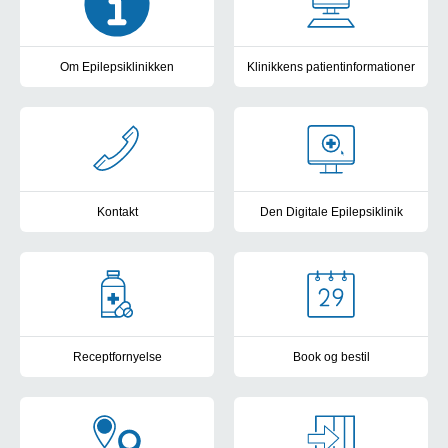
Om Epilepsiklinikken
Klinikkens patientinformationer
Information og pjecer om Epilepsiklinikken
Patientinformation og vejlednin
Kontakt
Den Digitale Epilepsiklinik
Send sikker post til Epilepsiklinikken
Den Digitale Epilepsiklinik - und
Receptfornyelse
Book og bestil
Receptfornyelse i Epilepsiklinikken
Bestil medicin, blodprøve, uri