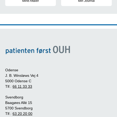
Mine Aftaler
Min Journal
Få overblik, book tider, skriv beskeder og se breve i MineAftaler.
Se din elektroniske patientjour
Odense
J. B. Winsløws Vej 4
5000 Odense C
Tlf.:
66 11 33 33
Svendborg
Baagøes Allé 15
5700 Svendborg
Tlf.:
63 20 20 00