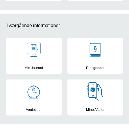
Information omkring parkering og hvor vi bor.
Sådan kontakter du os.
Tværgående informationer
Min Journal
Rettigheder
Se din elektroniske patientjournal fra de offentlige sygehuse i D
Kontakt til patientvejlederne, f
Ventetider
Mine Aftaler
Frit sygehusvalg: Se sygehusenes ventetider og patienttilfredshe
Få overblik, book tider, skriv b