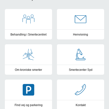
Behandling i Smertecentret
Henvisning
Information omkring behandling.
Sådan bliver du henvist.
Om kroniske smerter
Smertecenter Syd
Information om kroniske smerter.
Læs mere om forskning i Smert
Find vej og parkering
Kontakt