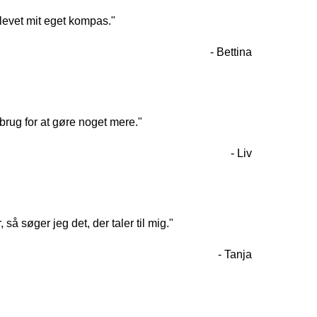
 blevet mit eget kompas."
- Bettina
r brug for at gøre noget mere."
- Liv
å søger jeg det, der taler til mig."
- Tanja