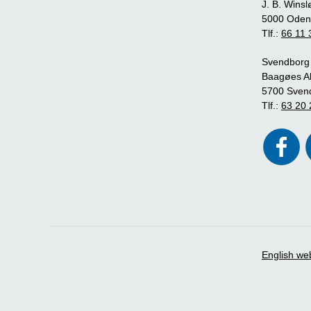
J. B. Winsl
5000 Oden
Tlf.:
66 11 
Svendborg
Baagøes Al
5700 Sven
Tlf.:
63 20 
English we