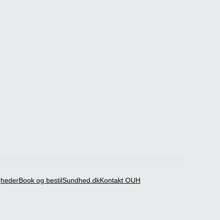
igheder
Book og bestil
Sundhed.dk
Kontakt OUH