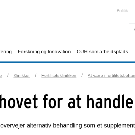
Skip til primært indhold
Politik
kering
Forskning og Innovation
OUH som arbejdsplads
e
Klinikker
Fertilitetsklinikken
At være i fertilitetsbeha
hovet for at handle
vervejer alternativ behandling som et supplement ti