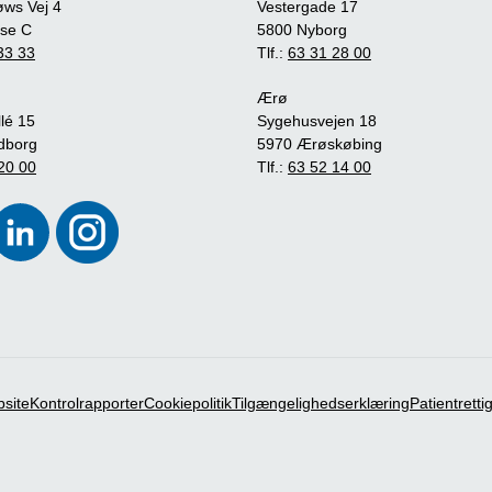
øws Vej 4
Vestergade 17
se C
5800 Nyborg
33 33
Tlf.:
63 31 28 00
Ærø
lé 15
Sygehusvejen 18
dborg
5970 Ærøskøbing
20 00
Tlf.:
63 52 14 00
bsite
Kontrolrapporter
Cookiepolitik
Tilgængelighedserklæring
Patientrett