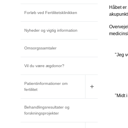
Håbet er 
Forløb ved Fertilitetsklinikken
akupunktu
Overvejel
Nyheder og vigtig information
medicins
Omsorgssamtaler
"Jeg v
Vil du være ægdonor?
Patientinformationer om
fertilitet
"Midt 
Behandlingsresultater og
forskningsprojekter