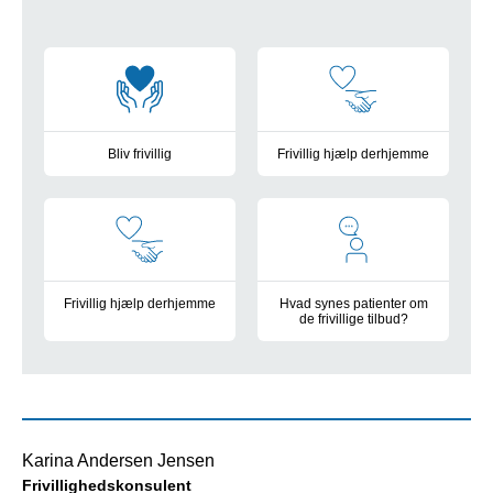
Frivillighed på OUH
Bliv frivillig
Frivillig hjælp derhjemme
Find det rigtige frivilligjob for dig
Til dig i Odense Kommune
Frivillig hjælp derhjemme
Hvad synes patienter om
de frivillige tilbud?
Til dig i Svendborg Kommune
Læs rapport om patienternes opl
Karina Andersen Jensen
Frivillighedskonsulent