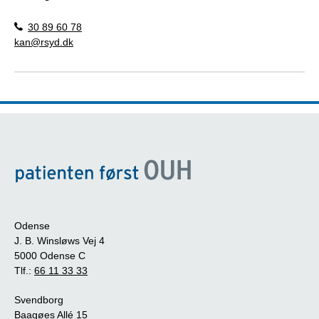
30 89 60 78
kan@rsyd.dk
Odense
J. B. Winsløws Vej 4
5000 Odense C
Tlf.:
66 11 33 33
Svendborg
Baagøes Allé 15