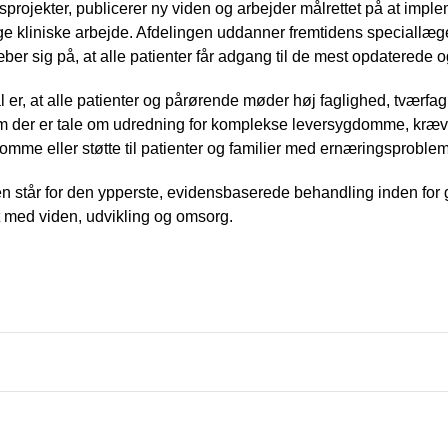
sprojekter, publicerer ny viden og arbejder målrettet på at im
ge kliniske arbejde. Afdelingen uddanner fremtidens speciallæ
ber sig på, at alle patienter får adgang til de mest opdatered
 er, at alle patienter og pårørende møder høj faglighed, tværf
m der er tale om udredning for komplekse leversygdomme, kræv
mme eller støtte til patienter og familier med ernæringsproblem
n står for den ypperste, evidensbaserede behandling inden for 
t med viden, udvikling og omsorg.