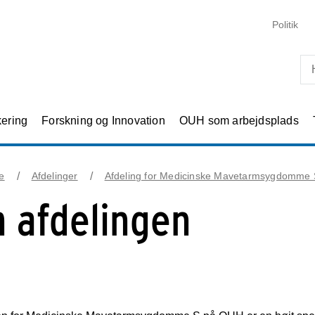
Skip til primært indhold
Politik
kering
Forskning og Innovation
OUH som arbejdsplads
e
Afdelinger
Afdeling for Medicinske Mavetarmsygdomme 
 afdelingen