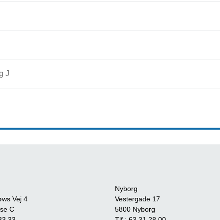
g J
Nyborg
øws Vej 4
Vestergade 17
se C
5800 Nyborg
33 33
Tlf.:
63 31 28 00