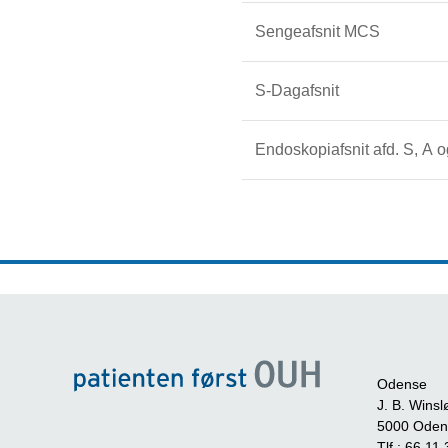
Sengeafsnit MCS
S-Dagafsnit
Endoskopiafsnit afd. S, A o
Odense
J. B. Winsl
5000 Oden
Tlf.:
66 11 