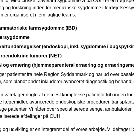
en for Medicinske Mavetarmsygdomme S på OUH er en højt specia
g og forskning inden for medicinske sygdomme i fordøjelsessys
n er organiseret i fem faglige teams:
lammatoriske tarmsygdomme (IBD)
versygdomme
kertundersøgelser (endoskopi, inkl. sygdomme i bugspytkirt
roendokrine tumorer (NET)
 og ernæring (hjemmeparenteral ernæring og ernæringsme
er patienter fra hele Region Syddanmark og har ud over basale
r, som blandt andet inkluderer avanceret diagnostik og behandli
en varetager nogle af de mest komplekse patientforløb inden f
ke lægemidler, avancerede endoskopiske procedurer, transplant
yge patienter. Vi råder over specialiserede senge, ambulatorie
ialiserede afdelinger på OUH.
 og udvikling er en integreret del af vores arbejde. Vi deltager 