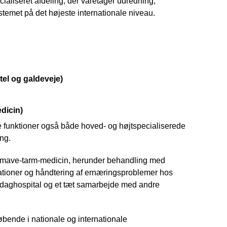
liseret afdeling, der varetager udredning,
temet på det højeste internationale niveau.
el og galdeveje)
dicin)
 funktioner også både hoved- og højtspecialiserede
ng.
or mave-tarm-medicin, herunder behandling med
ationer og håndtering af ernæringsproblemer hos
r, daghospital og et tæt samarbejde med andre
løbende i nationale og internationale