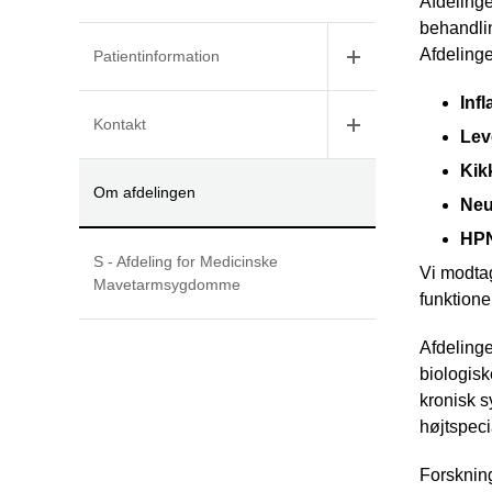
Afdeling
behandlin
Afdelinge
Patientinformation
Inf
Kontakt
Le
Kik
Om afdelingen
Neu
HPN
S - Afdeling for Medicinske
Vi modtag
Mavetarmsygdomme
funktione
Afdeling
biologis
kronisk s
højtspec
Forskning