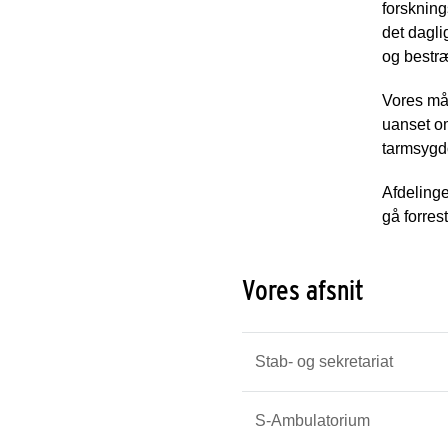
forskning
det dagli
og bestræ
Vores mål
uanset o
tarmsygdo
Afdelinge
gå forres
Vores afsnit
Stab- og sekretariat
S-Ambulatorium