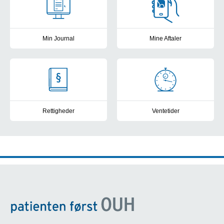
Min Journal
Mine Aftaler
Se din elektroniske patientjournal fra de offentlige sygehuse i D
Få overblik, book tider, skriv b
Rettigheder
Ventetider
Kontakt til patientvejlederne, frit sygehusvalg og muligheder for a
Frit sygehusvalg: Se sygehusene