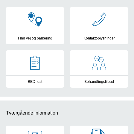
Klinik for BED
Find vej og parkering
Kontaktoplysninger
Parkering og kort over OUH's sygehuse
Find telefonnummer og se åbni
BED-test
Behandlingstilbud
Test dig her for BED
BED-behandling
Tværgående information