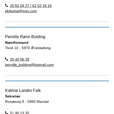
20 62 04 27 / 62 52 16 16
pkjkoma@msn.com
Pernille Rønn Bolding
Næstformand
Tivoli 10 - 5970 Ærøskøbing
20 40 06 39
pernille_bolding@hotmail.com
Katrine Landro Falk
Sekretær
Ronæsvej 8 - 5960 Marstal
51 90 23 35