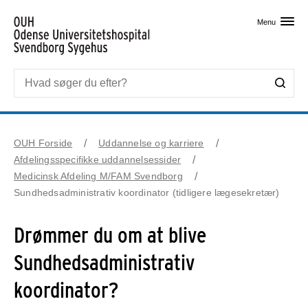
Skip til primært indhold
Menu
OUH Forside
Uddannelse og karriere
Afdelingsspecifikke uddannelsessider
Medicinsk Afdeling M/FAM Svendborg
Sundhedsadministrativ koordinator (tidligere lægesekretær)
Drømmer du om at blive
Sundhedsadministrativ
koordinator?