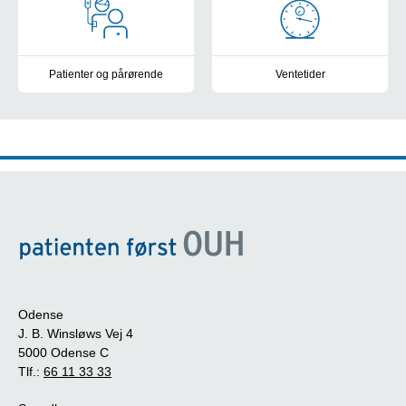
Patienter og pårørende
Ventetider
Din afdeling, dine rettigheder, mad, transport og sundheds-apps
Frit sygehusvalg: Se sygehusene
Odense
J. B. Winsløws Vej 4
5000 Odense C
Tlf.:
66 11 33 33