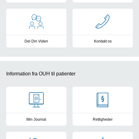
Om forskning på Q
Del Din Viden
Kontakt os
Ris & Ros
Alle afdeling Q's underafdelinge
Information fra OUH til patienter
Min Journal
Rettigheder
Se din elektroniske patientjournal fra de offentlige sygehuse i D
Kontakt til patientvejlederne, f