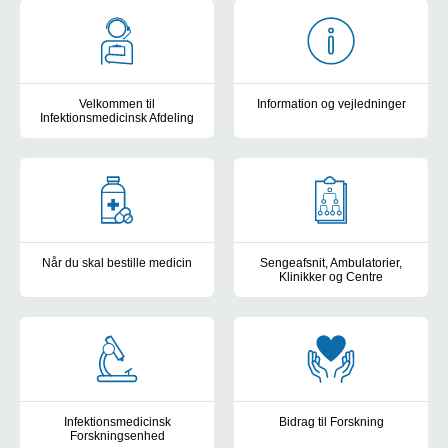
Velkommen til Infektionsmedicinsk A
Velkommen til
Information og vejledninger
Infektionsmedicinsk Afdeling
- til patienter, pårørende og s
Det kan vi hjælpe med
Når du skal bestille medicin
Sengeafsnit, Ambulatorier,
Klinikker og Centre
Her bestiller du vederlagsfri medicin
Beskrivelser
Infektionsmedicinsk
Bidrag til Forskning
Forskningsenhed
Deltag i et forskningsprojekt