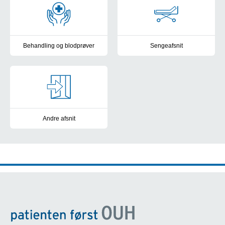
Behandling og blodprøver
Sengeafsnit
Immunterapi, kemoterapi, strålebehandling, palliativ hjælp eller b
Hvis du skal indlægges
Andre afsnit
Palliativt Team, Senfølger, Præcisionsmedicin og Radiofysisk Lab