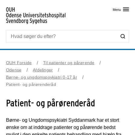
Skip til primært indhold
Menu
OUH Forside
Til patienter og pårørende
Odense
Afdelinger
Børne- og ungdomspsykiatri 0-17 år
Patient- og pårørenderåd
Patient- og pårørenderåd
Børne- og Ungdomspsykiatri Syddanmark har et stort
ønske om at inddrage patienter og pårørende bedst
muligt i den enkelte patients behandling med hjælp fra