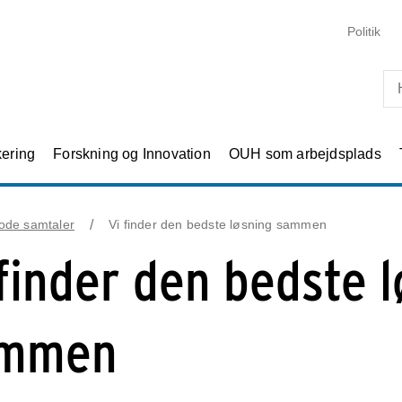
Skip til primært indhold
Politik
kering
Forskning og Innovation
OUH som arbejdsplads
ode samtaler
Vi finder den bedste løsning sammen
 finder den bedste 
mmen