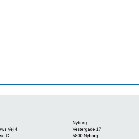
Nyborg
øws Vej 4
Vestergade 17
se C
5800 Nyborg