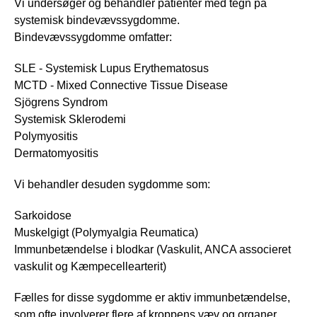
Vi undersøger og behandler patienter med tegn på
systemisk bindevævssygdomme.
Bindevævssygdomme omfatter:
SLE - Systemisk Lupus Erythematosus
MCTD - Mixed Connective Tissue Disease
Sjögrens Syndrom
Systemisk Sklerodemi
Polymyositis
Dermatomyositis
Vi behandler desuden sygdomme som:
Sarkoidose
Muskelgigt (Polymyalgia Reumatica)
Immunbetændelse i blodkar (Vaskulit, ANCA associeret
vaskulit og Kæmpecellearterit)
Fælles for disse sygdomme er aktiv immunbetændelse,
som ofte involverer flere af kroppens væv og organer.