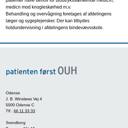
patienter have behov for blodtrykssænkende medicin,
medicn mod knogleskørhed m.v.
Behandling og overvågning foretages af afdelingens
læger og sygeplejersker. Der kan tilbydes
holdundervisning i afdelingens bindevævsskole.
Odense
J. B. Winsløws Vej 4
5000 Odense C
Tlf.:
66 11 33 33
Svendborg