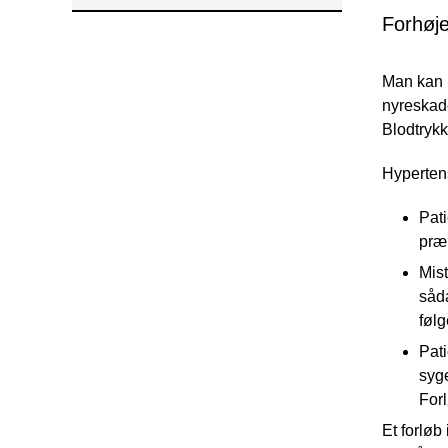
Forhøje
Man kan h
nyreskad
Blodtrykk
Hypertens
Pati
præ
Mist
såda
følg
Pati
syg
For
Et forløb