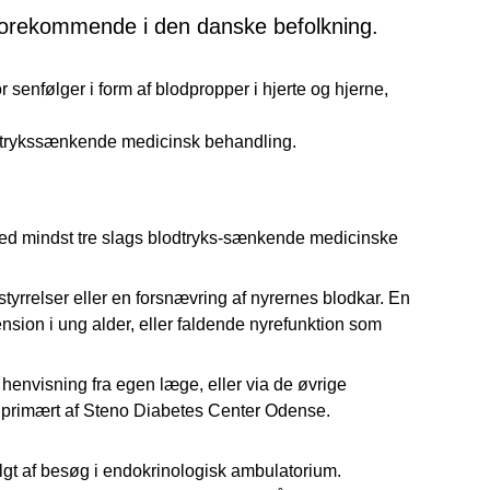
 forekommende i den danske befolkning.
senfølger i form af blodpropper i hjerte og hjerne,
lodtrykssænkende medicinsk behandling.
 med mindst tre slags blodtryks-sænkende medicinske
rrelser eller en forsnævring af nyrernes blodkar. En
nsion i ung alder, eller faldende nyrefunktion som
envisning fra egen læge, eller via de øvrige
 primært af Steno Diabetes Center Odense.
fulgt af besøg i endokrinologisk ambulatorium.