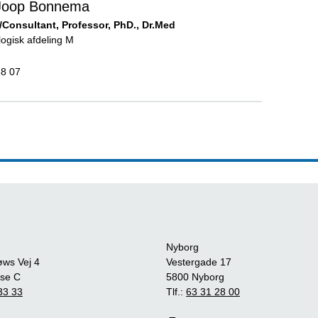
Joop Bonnema
Consultant, Professor, PhD., Dr.Med
ogisk afdeling M
18 07
Nyborg
øws Vej 4
Vestergade 17
se C
5800 Nyborg
33 33
Tlf.:
63 31 28 00