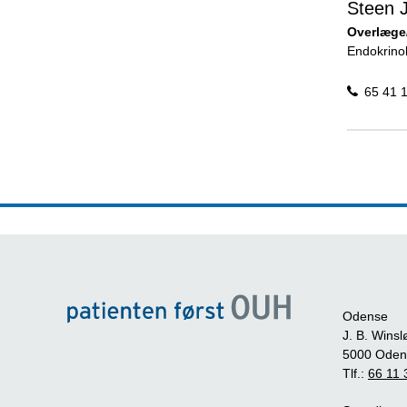
Steen 
Overlæge/
Endokrinol
65 41 
Odense
J. B. Winsl
5000 Oden
Tlf.:
66 11 