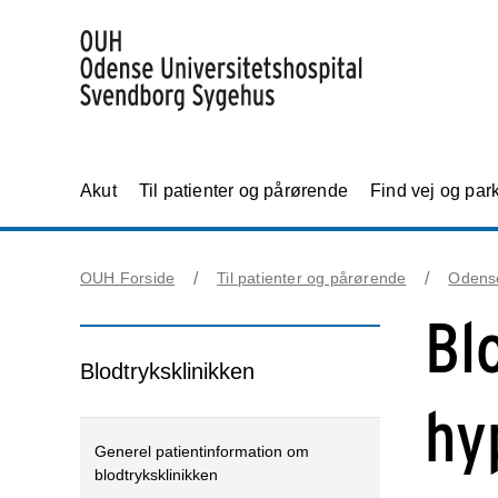
Akut
Til patienter og pårørende
Find vej og par
OUH Forside
Til patienter og pårørende
Odens
Bl
Blodtryksklinikken
hy
Generel patientinformation om
blodtryksklinikken