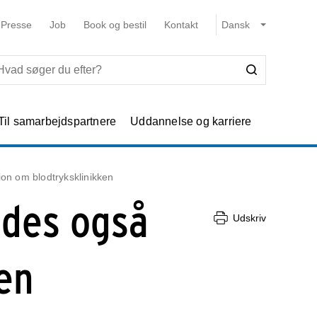
Presse
Job
Book og bestil
Kontakt
Til samarbejdspartnere
Uddannelse og karriere
ion om blodtryksklinikken
ldes også
Udskriv
en