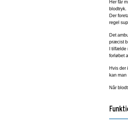
Her får m
blodtryk.
Der foret
regel su
Det ambul
præcist 
I tilfæld
forløbet
Hvis der 
kan man k
Når blodtr
Funkti