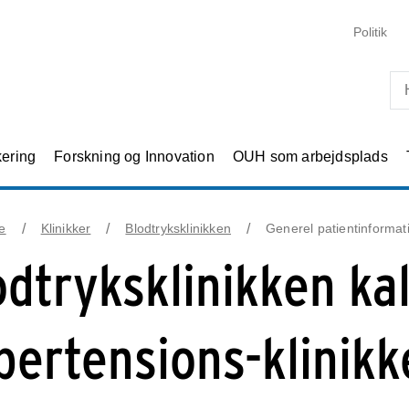
Skip til primært indhold
Politik
kering
Forskning og Innovation
OUH som arbejdsplads
e
Klinikker
Blodtryksklinikken
Generel patientinformat
odtryksklinikken ka
pertensions-klinikk