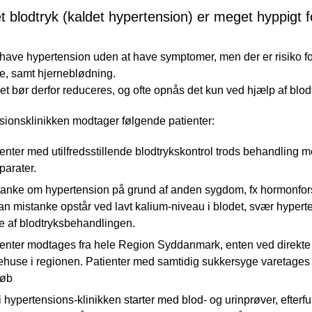
t blodtryk (kaldet hypertension) er meget hyppigt
ave hypertension uden at have symptomer, men der er risiko for 
e, samt hjerneblødning.
et bør derfor reduceres, og ofte opnås det kun ved hjælp af b
ionsklinikken modtager følgende patienter:
enter med utilfredsstillende blodtrykskontrol trods behandling
parater.
anke om hypertension på grund af anden sygdom, fx hormonforsty
n mistanke opstår ved lavt kalium-niveau i blodet, svær hyperte
e af blodtryksbehandlingen.
enter modtages fra hele Region Syddanmark, enten ved direkte h
ehuse i regionen. Patienter med samtidig sukkersyge varetages
løb
 i hypertensions-klinikken starter med blod- og urinprøver, efter