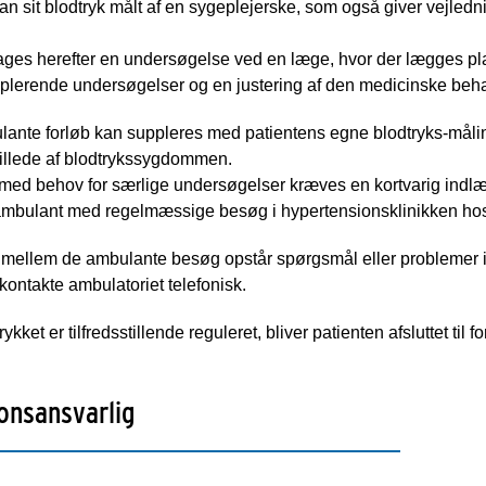
an sit blodtryk målt af en sygeplejerske, som også giver vejledni
ages herefter en undersøgelse ved en læge, hvor der lægges pla
pplerende undersøgelser og en justering af den medicinske beh
ante forløb kan suppleres med patientens egne blodtryks-måling
billede af blodtrykssygdommen.
e med behov for særlige undersøgelser kræves en kortvarig indl
 ambulant med regelmæssige besøg i hypertensionsklinikken hos
imellem de ambulante besøg opstår spørgsmål eller problemer i re
ontakte ambulatoriet telefonisk.
ykket er tilfredsstillende reguleret, bliver patienten afsluttet til
onsansvarlig