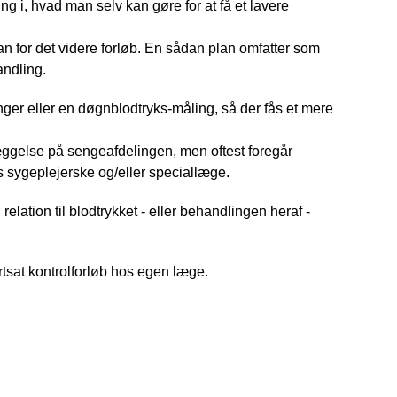
ng i, hvad man selv kan gøre for at få et lavere
n for det videre forløb. En sådan plan omfatter som
andling.
er eller en døgnblodtryks-måling, så der fås et mere
æggelse på sengeafdelingen, men oftest foregår
 sygeplejerske og/eller speciallæge.
lation til blodtrykket - eller behandlingen heraf -
 fortsat kontrolforløb hos egen læge.