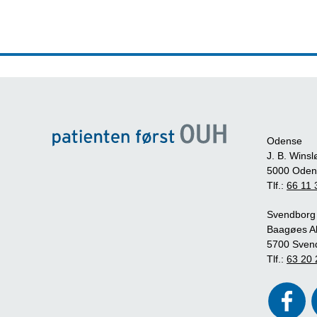
Odense
J. B. Winsl
5000 Oden
Tlf.:
66 11 
Svendborg
Baagøes Al
5700 Sven
Tlf.:
63 20 