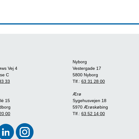
Nyborg
øws Vej 4
Vestergade 17
se C
5800 Nyborg
33 33
Tlf.:
63 31 28 00
Ærø
lé 15
Sygehusvejen 18
dborg
5970 Ærøskøbing
20 00
Tlf.:
63 52 14 00