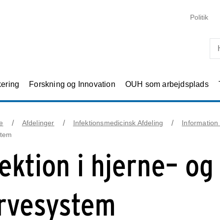
Skip til primært indhold
Politik
kering
Forskning og Innovation
OUH som arbejdsplads
e
Afdelinger
Infektionsmedicinsk Afdeling
Information
stem
fektion i hjerne– og
rvesystem