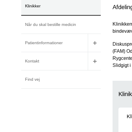
Klinikker
Afdelin
Klinikker
Når du skal bestille medicin
bindevæv
Patientinformationer
Diskuspr
(FAM) Od
Rygcenter
Kontakt
Slidgigt 
Find vej
Klini
Kl