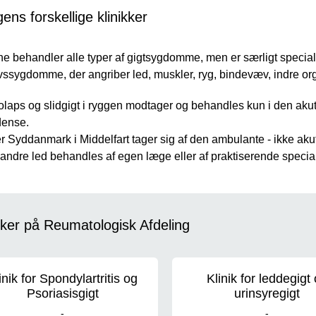
gens forskellige klinikker
ne behandler alle typer af gigtsygdomme, men er særligt special
ssygdomme, der angriber led, muskler, ryg, bindevæv, indre org
olaps og slidgigt i ryggen modtager og behandles kun i den ak
ense.
 Syddanmark i Middelfart tager sig af den ambulante - ikke aku
i andre led behandles af egen læge eller af praktiserende specia
kker på Reumatologisk Afdeling
inik for Spondylartritis og
Klinik for leddegigt
Psoriasisgigt
urinsyregigt
-
-