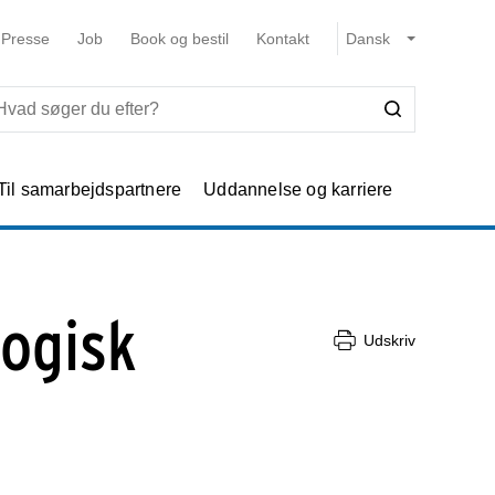
Presse
Job
Book og bestil
Kontakt
Til samarbejdspartnere
Uddannelse og karriere
logisk
Udskriv