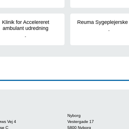
Klinik for Accelereret
Reuma Sygeplejerske k
ambulant udredning
-
-
Nyborg
øws Vej 4
Vestergade 17
se C
5800 Nyborg