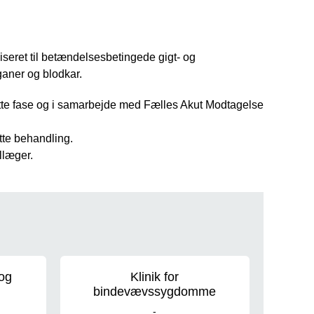
iseret til betændelsesbetingede gigt- og
aner og blodkar.
utte fase og i samarbejde med Fælles Akut Modtagelse
tte behandling.
llæger.
 og
Klinik for
bindevævssygdomme
-