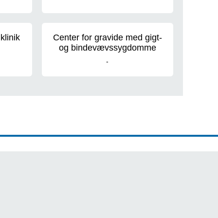
linik
Center for gravide med gigt-
og bindevævssygdomme
-