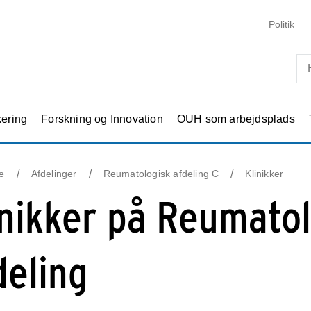
Skip til primært indhold
Politik
kering
Forskning og Innovation
OUH som arbejdsplads
e
Afdelinger
Reumatologisk afdeling C
Klinikker
inikker på Reumato
deling