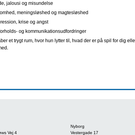
de, jalousi og misundelse
omhed, meningsløshed og magtesløshed
ression, krise og angst
forholds- og kommunikationsudfordringer
ber et trygt rum, hvor hun lytter til, hvad der er på spil for dig e
med.
Nyborg
øws Vej 4
Vestergade 17