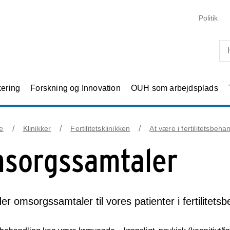
Skip til primært indhold
Politik
kering
Forskning og Innovation
OUH som arbejdsplads
e
Klinikker
Fertilitetsklinikken
At være i fertilitetsbeha
sorgssamtaler
yder omsorgssamtaler til vores patienter i fertilitets