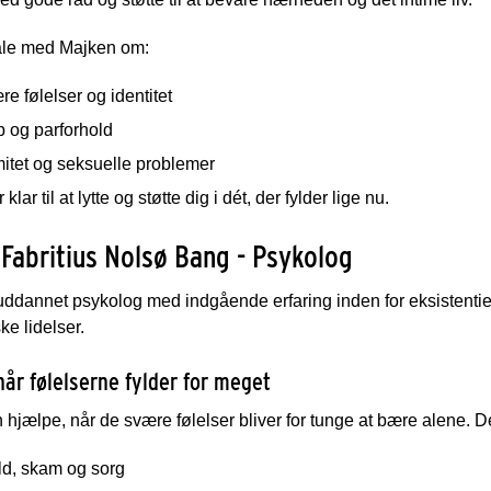
ale med Majken om:
e følelser og identitet
p og parforhold
mitet og seksuelle problemer
klar til at lytte og støtte dig i dét, der fylder lige nu.
Fabritius Nolsø Bang - Psykolog
uddannet psykolog med indgående erfaring inden for eksistentiel
ke lidelser.
når følelserne fylder for meget
 hjælpe, når de svære følelser bliver for tunge at bære alene. D
ld, skam og sorg