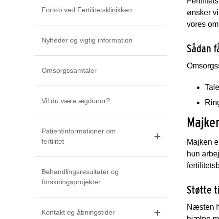
Fertilite
Forløb ved Fertilitetsklinikken
ønsker vi
vores om
Nyheder og vigtig information
Sådan f
Omsorgssa
Omsorgssamtaler
Tal
Vil du være ægdonor?
Ring
Majke
Patientinformationer om
fertilitet
Majken e
hun arbej
fertilite
Behandlingsresultater og
forskningsprojekter
Støtte t
Næsten ha
Kontakt og åbningstider
hjælpe me