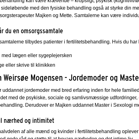
tsbehandling kan være krævende – kropsligt, psykisk (kognitivt/fø
 sideløbende med den fysiske behandling også at styrke din men
sorgsterapeuter Majken og Mette. Samtalerne kan være individu
år du en omsorgssamtale
mtalerne tilbydes patienter i fertilitetsbehandling. Hvis du har
e med lægen eller sygeplejersken
e eller skrive til klinikken
n Weirsøe Mogensen - Jordemoder og Master
r uddannet jordemoder med bred erfaring inden for hele famili
det med de psykiske, sociale og samlivsmæssige udfordringer, 
tsbehandling. Derudover er Majken uddannet Master i Sexologi m
il nærhed og intimitet
lvdelen af alle mænd og kvinder i fertilitetsbehandling opleve
d gode råd og støtte til at bevare nærheden og det intime liv.