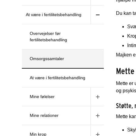
Du kan t
At være i fertilitetsbehandling
Svær
Overvejelser før
Kro
fertilitetsbehandling
Inti
Majken er 
Omsorgssamtaler
Mette 
At være i fertilitetsbehandling
Mette er 
og psykis
Mine følelser
Støtte, 
Mine relationer
Mette kan
Sky
Min krop