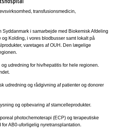
tshospital
vævsvirksomhed, transfusionsmedicin,
ion Syddanmark i samarbejde med Biokemisk Afdeling
 og Kolding, i vores blodbusser samt lokalt på
ialprodukter, varetages af OUH. Den lægelige
regionen.
 udredning for hiv/hepatitis for hele regionen.
ndet.
sk udredning og rådgivning af patienter og donorer
frysning og opbevaring af stamcelleprodukter.
corporeal photochemoterapi (ECP) og terapeutiske
for AB0-uforligelig nyretransplantation.