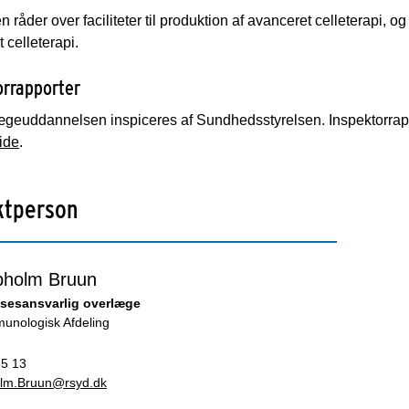
n råder over faciliteter til produktion af avanceret celleterapi
 celleterapi.
orrapporter
ægeuddannelsen inspiceres af Sundhedsstyrelsen. Inspektorrap
ide
.
ktperson
pholm Bruun
sesansvarlig overlæge
munologisk Afdeling
85 13
lm.Bruun@rsyd.dk