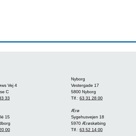
Nyborg
øws Vej 4
Vestergade 17
se C
5800 Nyborg
33 33
Tlf.:
63 31 28 00
Ærø
lé 15
Sygehusvejen 18
dborg
5970 Ærøskøbing
20 00
Tlf.:
63 52 14 00