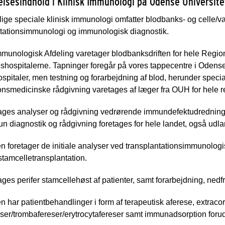
lsesindhold i Klinisk Immunologi på Odense Universite
ige speciale klinisk immunologi omfatter blodbanks- og celle/
ntationsimmunologi og immunologisk diagnostik.
Immunologisk Afdeling varetager blodbanksdriften for hele Reg
shospitalerne. Tapninger foregår på vores tappecentre i Odense
spitaler, men testning og forarbejdning af blod, herunder spec
onsmedicinske rådgivning varetages af læger fra OUH for hele 
ages analyser og rådgivning vedrørende immundefektudredning og
 diagnostik og rådgivning foretages for hele landet, også udla
n foretager de initiale analyser ved transplantationsimmunologi
 stamcelletransplantation.
ages perifer stamcellehøst af patienter, samt forarbejdning, ned
n har patientbehandlinger i form af terapeutisk aferese, extra
ser/trombafereser/erytrocytafereser samt immunadsorption forud 