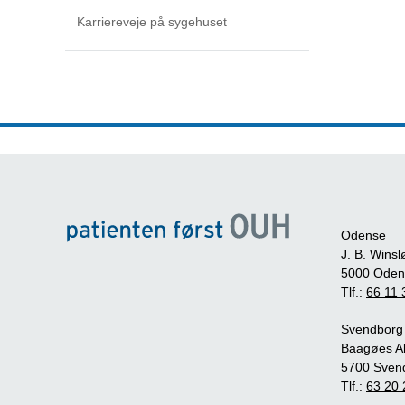
Karriereveje på sygehuset
Odense
J. B. Winsl
5000 Oden
Tlf.:
66 11 
Svendborg
Baagøes Al
5700 Sven
Tlf.:
63 20 