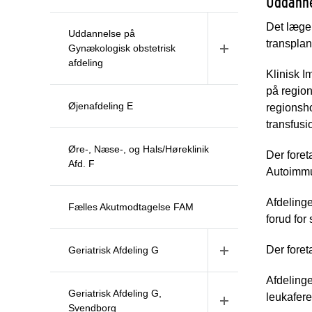
Uddanne
Det lægel
Uddannelse på
transpla
Gynækologisk obstetrisk
afdeling
Klinisk 
på region
Øjenafdeling E
regionsho
transfusi
Øre-, Næse-, og Hals/Høreklinik
Der foret
Afd. F
Autoimmun
Afdelinge
Fælles Akutmodtagelse FAM
forud for
Der foret
Geriatrisk Afdeling G
Afdelinge
Geriatrisk Afdeling G,
leukafere
Svendborg