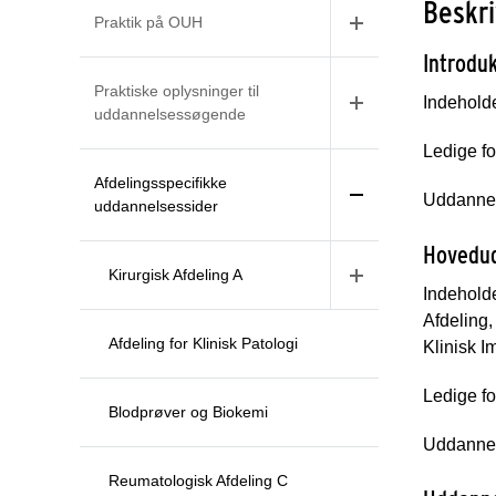
Beskri
Praktik på OUH
Introdu
Praktiske oplysninger til
Indeholde
uddannelsessøgende
Ledige fo
Afdelingsspecifikke
Uddannel
uddannelsessider
Hovedu
Kirurgisk Afdeling A
Indeholde
Afdeling,
Afdeling for Klinisk Patologi
Klinisk I
Ledige fo
Blodprøver og Biokemi
Uddannel
Reumatologisk Afdeling C