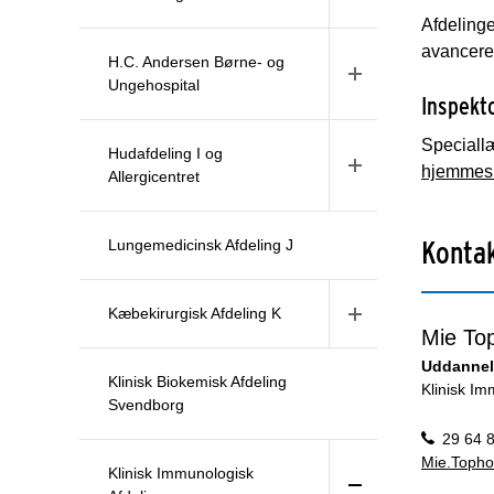
Afdelinge
avanceret
H.C. Andersen Børne- og
Ungehospital
Inspekt
Speciall
Hudafdeling I og
hjemmes
Allergicentret
Konta
Lungemedicinsk Afdeling J
Kæbekirurgisk Afdeling K
Mie To
Uddannel
Klinisk Biokemisk Afdeling
Klinisk Im
Svendborg
29 64 
Mie.Topho
Klinisk Immunologisk