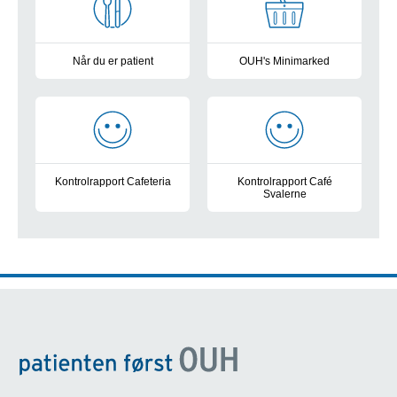
Når du er patient
OUH's Minimarked
Hvis du er indlagt eller ambulant patient
Kioskvarer, friskbagt brød og 
Kontrolrapport Cafeteria
Kontrolrapport Café
Svalerne
Kontrolrapport for Cafeteriet i forhallen på OUH Odense Univer
Kontrolrapport for Café Svalern