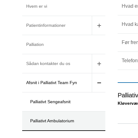
Hvad er
Hvem er vi
Hvad ka
Patientinformationer
Før fr
Palliation
Telefon
Sådan kontakter du os
Afsnit i Palliativt Team Fyn
Palliat
Palliativt Sengeafsnit
Kløvervæn
Palliativt Ambulatorium