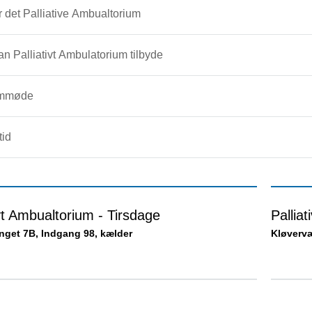
 det Palliative Ambualtorium
n Palliativt Ambulatorium tilbyde
emmøde
tid
ivt Ambualtorium - Tirsdage
Pallia
get 7B, Indgang 98, kælder
Kløvervæ