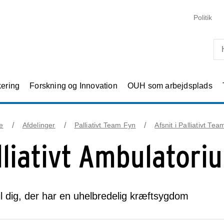
Skip til primært indhold
Politik
kering
Forskning og Innovation
OUH som arbejdsplads
e
Afdelinger
Palliativt Team Fyn
Afsnit i Palliativt Te
lliativt Ambulatori
il dig, der har en uhelbredelig kræftsygdom