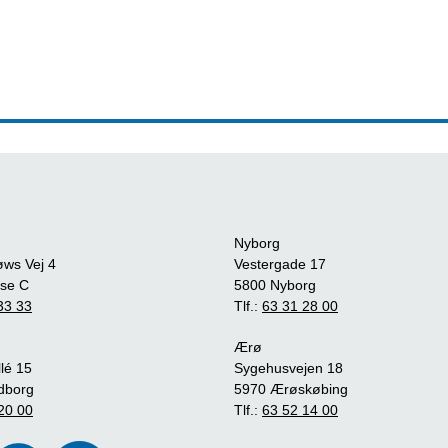
Nyborg
øws Vej 4
Vestergade 17
se C
5800 Nyborg
33 33
Tlf.:
63 31 28 00
Ærø
lé 15
Sygehusvejen 18
dborg
5970 Ærøskøbing
20 00
Tlf.:
63 52 14 00