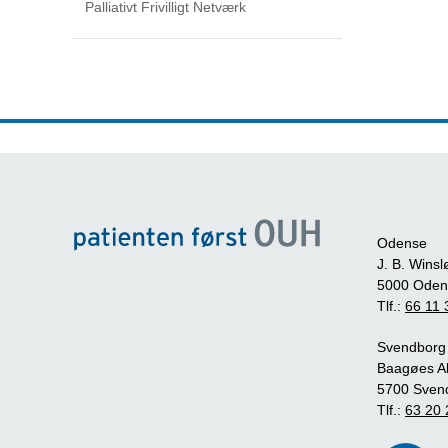
Palliativt Frivilligt Netværk
Odense
J. B. Winsl
5000 Oden
Tlf.:
66 11 
Svendborg
Baagøes Al
5700 Sven
Tlf.:
63 20 