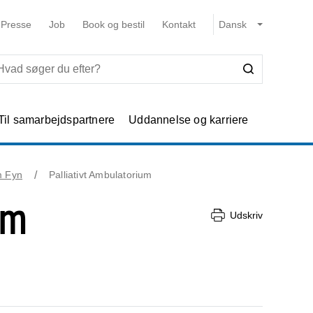
Presse
Job
Book og bestil
Kontakt
Til samarbejdspartnere
Uddannelse og karriere
am Fyn
Palliativt Ambulatorium
um
Udskriv