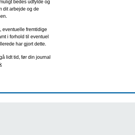
uligt bedes udfylde og
m dit arbejde og de
sen.
 eventuelle fremtidige
t i forhold til eventuel
erede har gjort dette.
lidt tid, før din journal
k