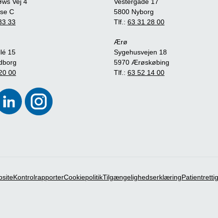
øws Vej 4
Vestergade 17
se C
5800 Nyborg
33 33
Tlf.:
63 31 28 00
Ærø
lé 15
Sygehusvejen 18
dborg
5970 Ærøskøbing
20 00
Tlf.:
63 52 14 00
bsite
Kontrolrapporter
Cookiepolitik
Tilgængelighedserklæring
Patientrett