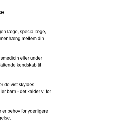
se
egen læge, speciallæge,
sammenhæng mellem din
dsmedicin eller under
attende kendskab til
er delvist skyldes
ler barn - det kalder vi for
 er behov for yderligere
gelse.