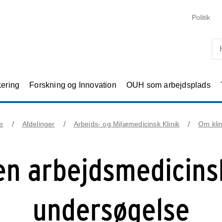
Skip til primært indhold
Politik
kering
Forskning og Innovation
OUH som arbejdsplads
e
Afdelinger
Arbejds- og Miljømedicinsk Klinik
Om kli
en arbejdsmedicins
undersøgelse