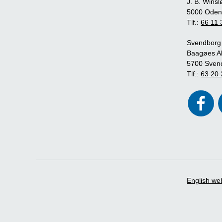
J. B. Winsl
5000 Oden
Tlf.:
66 11 
Svendborg
Baagøes Al
5700 Sven
Tlf.:
63 20 
English we