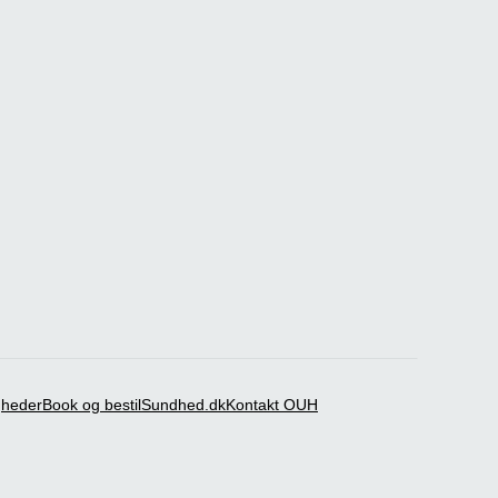
igheder
Book og bestil
Sundhed.dk
Kontakt OUH