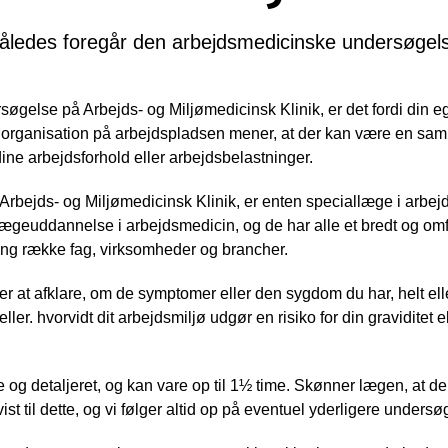
åledes foregår den arbejdsmedicinske undersøgel
ersøgelse på Arbejds- og Miljømedicinsk Klinik, er det fordi din 
ljøorganisation på arbejdspladsen mener, at der kan være en 
ne arbejdsforhold eller arbejdsbelastninger.
bejds- og Miljømedicinsk Klinik, er enten speciallæge i arbej
geuddannelse i arbejdsmedicin, og de har alle et bredt og omf
lang række fag, virksomheder og brancher.
er at afklare, om de symptomer eller den sygdom du har, helt ell
eller. hvorvidt dit arbejdsmiljø udgør en risiko for din graviditet el
g detaljeret, og kan vare op til 1½ time. Skønner lægen, at der
st til dette, og vi følger altid op på eventuel yderligere undersø