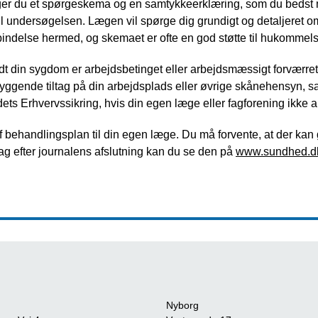
r du et spørgeskema og en samtykkeerklæring, som du bedst m
il undersøgelsen. Lægen vil spørge dig grundigt og detaljeret o
rbindelse hermed, og skemaet er ofte en god støtte til hukommel
dt din sygdom er arbejdsbetinget eller arbejdsmæssigt forværret,
yggende tiltag på din arbejdsplads eller øvrige skånehensyn, sam
ts Erhvervssikring, hvis din egen læge eller fagforening ikke all
f behandlingsplan til din egen læge. Du må forvente, at der kan gå 
dag efter journalens afslutning kan du se den på
www.sundhed.d
Nyborg