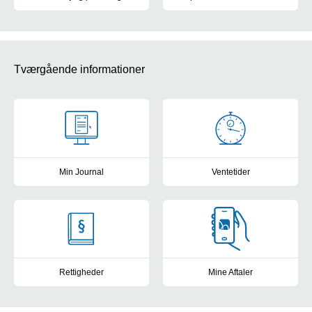
Nyremedicinsk Afdeling er delt op i forskellige afsnit. Find vej til de
Nyremedicinsk Afdeling deltag
Tværgående informationer
Min Journal
Ventetider
Se din elektroniske patientjournal fra de offentlige sygehuse i D
Frit sygehusvalg: Se sygehusene
Rettigheder
Mine Aftaler
Kontakt til patientvejlederne, frit sygehusvalg og muligheder for a
Få overblik, book tider, skriv b