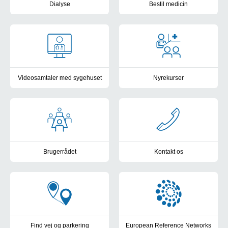
Dialyse
Bestil medicin
Information om hæmodialyse og peritonealdialyse
Her bestiller du din vederlagsfr
Videosamtaler med sygehuset
Nyrekurser
Her kan du læse, hvordan du bruger appen til at have videosamt
Tilbud om kurser til patienter 
Brugerrådet
Kontakt os
Patienter og pårørende har en unik og vigtig viden om vores afdel
Find kontaktinformationer til N
Find vej og parkering
European Reference Networks