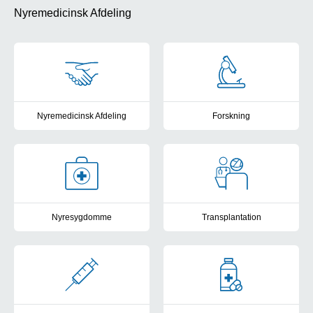
Nyremedicinsk Afdeling
Nyremedicinsk Afdeling
Forskning
Værd at vide om dit besøg i Nyremedicinsk Afdeling
Information om forskningsprojek
Nyresygdomme
Transplantation
Information om sygdomme samt symptomer herpå
Information om nyretransplanta