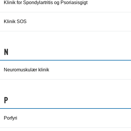
Klinik for Spondylartritis og Psoriasisgigt
Klinik SOS
N
Neuromuskulær klinik
P
Porfyri