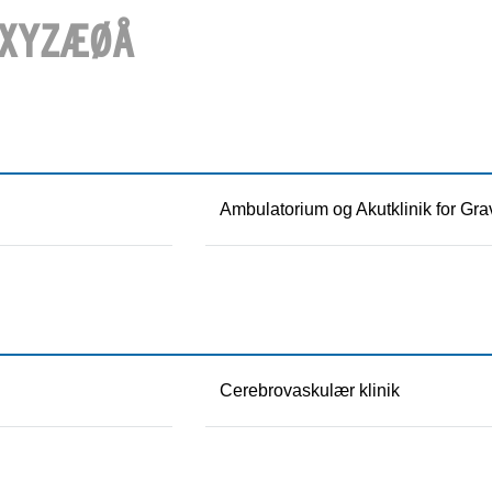
X
Y
Z
Æ
Ø
Å
Ambulatorium og Akutklinik for Gra
Cerebrovaskulær klinik