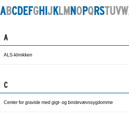
A
B
C
D
E
F
G
H
I
J
K
L
M
N
O
P
Q
R
S
T
U
V
W
A
ALS-klinikken
C
Center for gravide med gigt- og bindevævssygdomme