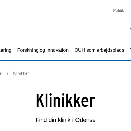
Skip til primært indhold
Politik
kering
Forskning og Innovation
OUH som arbejdsplads
e
Klinikker
Klinikker
Find din klinik i Odense