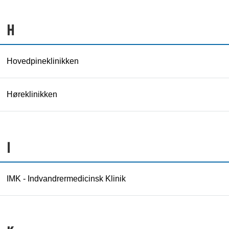
H
Hovedpineklinikken
Høreklinikken
I
IMK - Indvandrermedicinsk Klinik