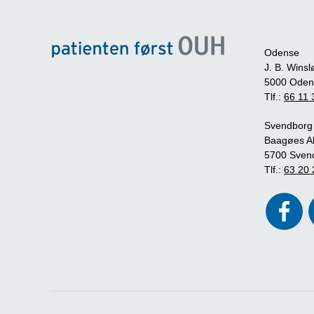
Odense
J. B. Winsl
5000 Oden
Tlf.:
66 11 
Svendborg
Baagøes Al
5700 Sven
Tlf.:
63 20 