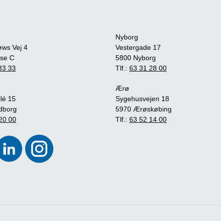
Nyborg
øws Vej 4
Vestergade 17
se C
5800 Nyborg
33 33
Tlf.:
63 31 28 00
Ærø
lé 15
Sygehusvejen 18
dborg
5970 Ærøskøbing
20 00
Tlf.:
63 52 14 00