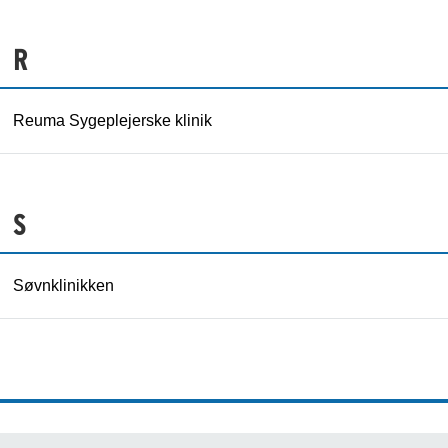
R
Reuma Sygeplejerske klinik
S
Søvnklinikken