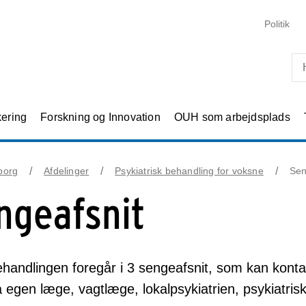
Skip til primært indhold
Politik
kering
Forskning og Innovation
OUH som arbejdsplads
borg
Afdelinger
Psykiatrisk behandling for voksne
Sen
ngeafsnit
andlingen foregår i 3 sengeafsnit, som kan kontak
a egen læge, vagtlæge, lokalpsykiatrien, psykiatri