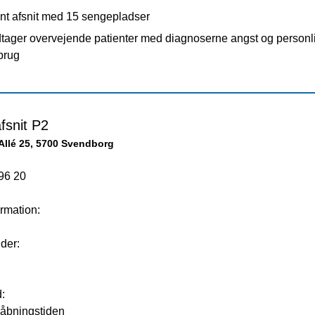
nt afsnit med 15 sengepladser
tager overvejende patienter med diagnoserne angst og personli
brug
fsnit P2
Allé 25, 5700 Svendborg
96 20
rmation:
der:
d:
 åbningstiden