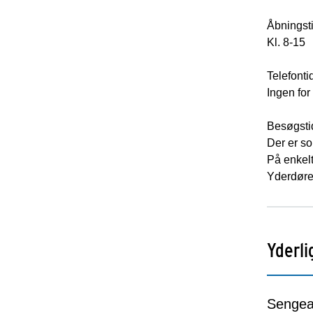
Åbningsti
Kl. 8-15
Telefonti
Ingen for
Besøgsti
Der er so
På enkelt
Yderdøren
Yderli
Sengea