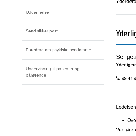
Yderdøren
Uddannelse
Yderli
Send sikker post
Foredrag om psykiske sygdomme
Sengea
Yderliger
Undervisning til patienter og
pårørende
99 44 
Ledelsen 
Ove
Vedrøren