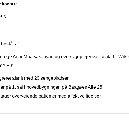
e kontakt
96 31
består af:
rlæge Artur Mnatsakanyan og oversygeplejerske Beata E. Wilst
de P3:
greret afsnit med 20 sengepladser
ger på 1. sal i hovedbygningen på Baagøes Alle 25
ager overvejende patienter med affektive lidelser