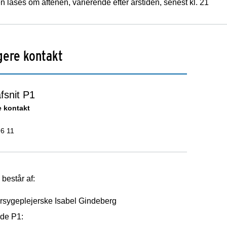
 låses om aftenen, varierende efter årstiden, senest kl. 21
gere kontakt
fsnit P1
e kontakt
96 11
består af:
rsygeplejerske Isabel Gindeberg
de P1: