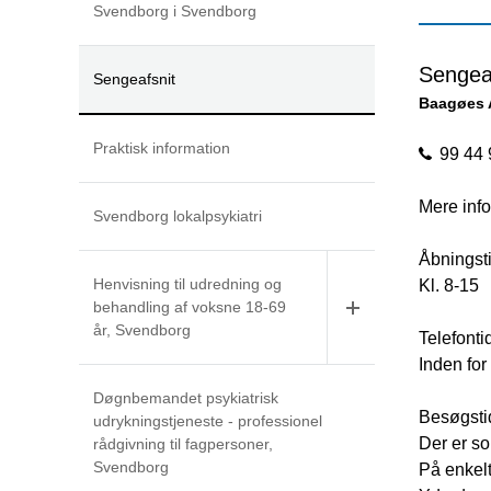
Svendborg i Svendborg
Sengea
Sengeafsnit
Baagøes 
Praktisk information
99 44 
Mere info
Svendborg lokalpsykiatri
Åbningsti
Henvisning til udredning og
Kl. 8-15
behandling af voksne 18-69
år, Svendborg
Telefonti
Inden for
Døgnbemandet psykiatrisk
Besøgsti
udrykningstjeneste - professionel
Der er so
rådgivning til fagpersoner,
Svendborg
På enkelt