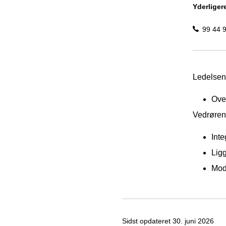
Yderliger
99 44 
Ledelsen 
Ove
Vedrøren
Inte
Lig
Modt
Sidst opdateret
30. juni 2026