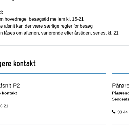
d:
om hovedregel besøgstid mellem kl. 15-21
e afsnit kan der være særlige regler for besøg
 låses om aftenen, varierende efter årstiden, senest kl. 21
gere kontakt
fsnit P2
Pårør
e kontakt
Pårørend
Sengeafs
96 21
99 44