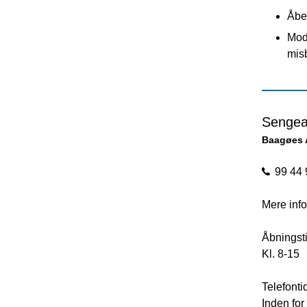
Åbe
Mod
mis
Sengea
Baagøes 
99 44 
Mere info
Åbningsti
Kl. 8-15
Telefonti
Inden for