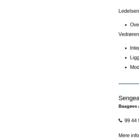
Ledelsen 
Ove
Vedrøren
Inte
Lig
Mod
Sengea
Baagøes 
99 44 
Mere info