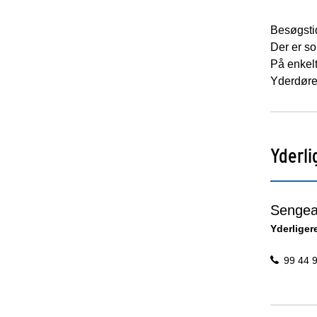
Besøgsti
Der er s
På enkelt
Yderdøren
Yderli
Sengea
Yderliger
99 44 