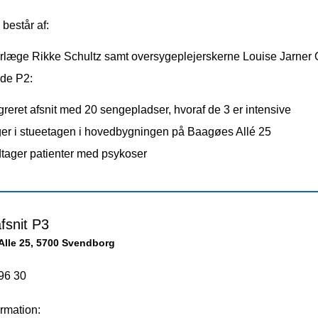
består af:
rlæge Rikke Schultz samt oversygeplejerskerne Louise Jarner 
de P2:
greret afsnit med 20 sengepladser, hvoraf de 3 er intensive
ger i stueetagen i hovedbygningen på Baagøes Allé 25
tager patienter med psykoser
fsnit P3
Alle 25, 5700 Svendborg
96 30
rmation: