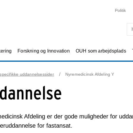
Skip til primært indhold
Politik
kering
Forskning og Innovation
OUH som arbejdsplads
specifikke uddannelsessider
Nyremedicinsk Afdeling Y
dannelse
edicinsk Afdeling er der gode muligheder for udd
fteruddannelse for fastansat.