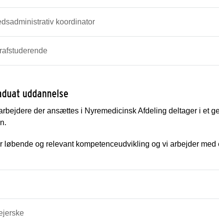
sadministrativ koordinator
rafstuderende
aduat uddannelse
rbejdere der ansættes i Nyremedicinsk Afdeling deltager i et gen
n.
er løbende og relevant kompetenceudvikling og vi arbejder med 
ejerske