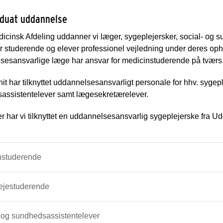
duat uddannelse
icinsk Afdeling uddanner vi læger, sygeplejersker, social- og 
er studerende og elever professionel vejledning under deres op
esansvarlige læge har ansvar for medicinstuderende på tværs af
nit har tilknyttet uddannelsesansvarligt personale for hhv. sygep
assistentelever samt lægesekretærelever.
 har vi tilknyttet en uddannelsesansvarlig sygeplejerske fra 
nstuderende
ejestuderende
 og sundhedsassistentelever