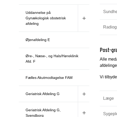
Sundhed
Uddannelse på
Gynækologisk obstetrisk
afdeling
Radiog
Øjenafdeling E
Post-gr
Øre-, Næse-, og Hals/Høreklinik
Alle meda
Afd. F
afdelinge
Vi tilbyd
Fælles Akutmodtagelse FAM
Geriatrisk Afdeling G
Læge
Geriatrisk Afdeling G,
Sygepl
Svendborg