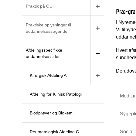
Praktik på OUH
Præ-gra
I Nyremed
Praktiske oplysninger til
Vi tilbyd
uddannelsessøgende
uddannels
Afdelingsspecifikke
Hvert afs
uddannelsessider
sundheds
Derudover
Kirurgisk Afdeling A
Afdeling for Klinisk Patologi
Medici
Blodprøver og Biokemi
Sygepl
Social-
Reumatologisk Afdeling C