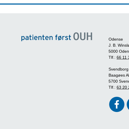
Odense
J. B. Winsl
5000 Oden
Tlf.:
66 11 
Svendborg
Baagøes Al
5700 Sven
Tlf.:
63 20 