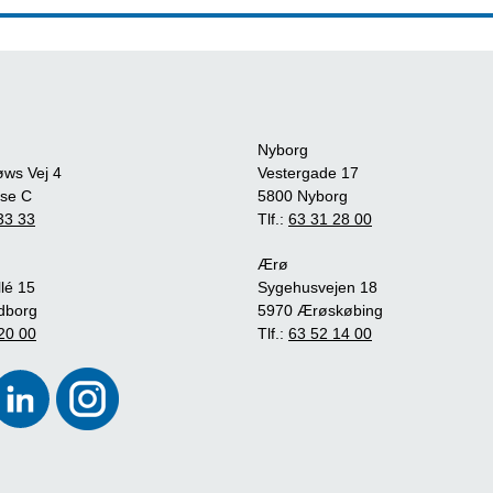
Nyborg
øws Vej 4
Vestergade 17
se C
5800 Nyborg
33 33
Tlf.:
63 31 28 00
Ærø
lé 15
Sygehusvejen 18
dborg
5970 Ærøskøbing
20 00
Tlf.:
63 52 14 00