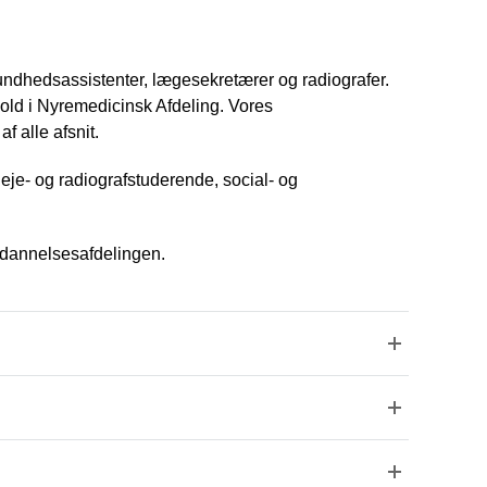
sundhedsassistenter, lægesekretærer og radiografer.
hold i Nyremedicinsk Afdeling. Vores
 alle afsnit.
leje- og radiografstuderende, social- og
Uddannelsesafdelingen.