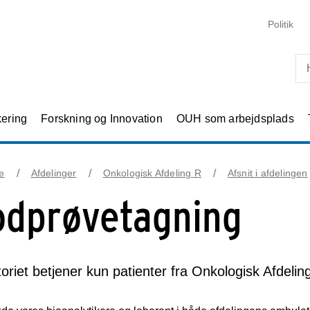
Skip til primært indhold
Politik
kering
Forskning og Innovation
OUH som arbejdsplads
e
Afdelinger
Onkologisk Afdeling R
Afsnit i afdelingen
odprøvetagning
oriet betjener kun patienter fra Onkologisk Afdeli