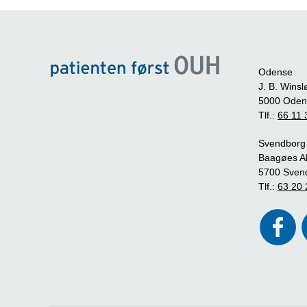
Odense
J. B. Winsl
5000 Oden
Tlf.:
66 11 
Svendborg
Baagøes Al
5700 Sven
Tlf.:
63 20 