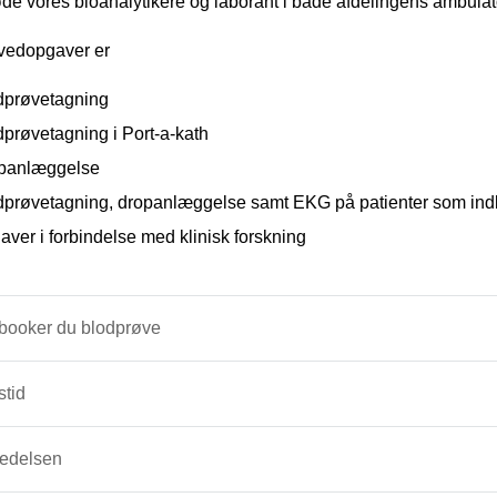
de vores bioanalytikere og laborant i både afdelingens ambulat
vedopgaver er
dprøvetagning
prøvetagning i Port-a-kath
panlæggelse
dprøvetagning, dropanlæggelse samt EKG på patienter som indl
ver i forbindelse med klinisk forskning
booker du blodprøve
stid
ledelsen