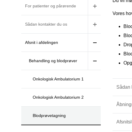
Du vil mø
For patienter og pårørende
Vores ho
Sådan kontakter du os
Blo
Blod
Afsnit i afdelingen
Dro
Blo
Behandling og blodprøver
Opga
Onkologisk Ambulatorium 1
Sådan 
Onkologisk Ambulatorium 2
Åbning
Blodprøvetagning
Afsnits