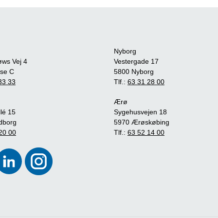
Nyborg
øws Vej 4
Vestergade 17
se C
5800 Nyborg
33 33
Tlf.:
63 31 28 00
Ærø
lé 15
Sygehusvejen 18
dborg
5970 Ærøskøbing
20 00
Tlf.:
63 52 14 00