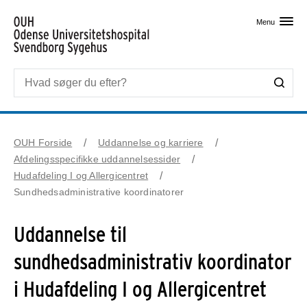
Skip til primært indhold
Menu
OUH Forside
Uddannelse og karriere
Afdelingsspecifikke uddannelsessider
Hudafdeling I og Allergicentret
Sundhedsadministrative koordinatorer
Uddannelse til
sundhedsadministrativ koordinator
i Hudafdeling I og Allergicentret