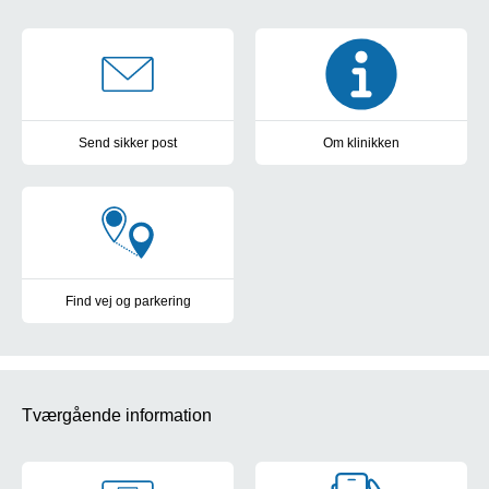
Klinik for accelereret ambulant udre
Send sikker post
Om klinikken
Beskyt dine oplysninger og kontakt os gennem digital post
Undersøgelser og behandling i 
Find vej og parkering
Parkering og kort over OUH's sygehuse
Tværgående information