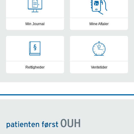
Min Journal
Mine Aftaler
Se din elektroniske patientjournal fra de offentlige sygehuse i D
Få overblik, book tider, skriv b
Rettigheder
Ventetider
Kontakt til patientvejlederne, frit sygehusvalg og muligheder for a
Frit sygehusvalg: Se sygehusene