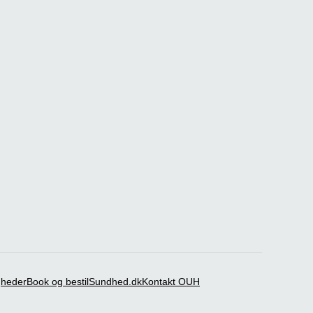
igheder
Book og bestil
Sundhed.dk
Kontakt OUH