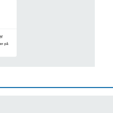
er
ser på