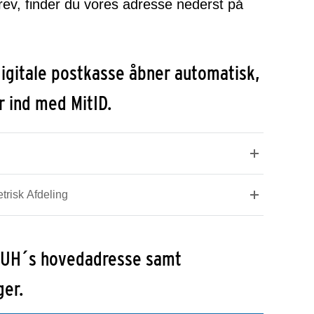
rev, finder du vores adresse nederst på
 digitale postkasse åbner automatisk,
r ind med MitID.
trisk Afdeling
 OUH´s hovedadresse samt
er.