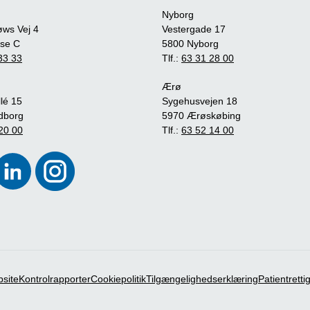
Nyborg
øws Vej 4
Vestergade 17
se C
5800 Nyborg
33 33
Tlf.:
63 31 28 00
Ærø
lé 15
Sygehusvejen 18
dborg
5970 Ærøskøbing
20 00
Tlf.:
63 52 14 00
bsite
Kontrolrapporter
Cookiepolitik
Tilgængelighedserklæring
Patientrett