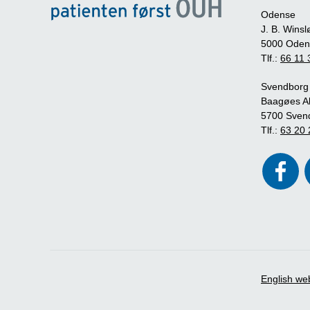
Odense
J. B. Winsl
5000 Oden
Tlf.:
66 11 
Svendborg
Baagøes Al
5700 Sven
Tlf.:
63 20 
English we