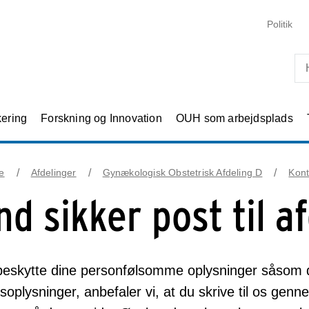
Skip til primært indhold
Politik
kering
Forskning og Innovation
OUH som arbejdsplads
e
Afdelinger
Gynækologisk Obstetrisk Afdeling D
Kont
nd sikker post til a
 beskytte dine personfølsomme oplysninger såsom 
soplysninger, anbefaler vi, at du skrive til os genne