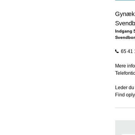
Gynækol
Svendb
Indgang 
Svendbo
65 41 
Mere info
Telefonti
Leder du 
Find oply
Nav