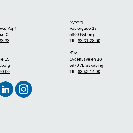
Nyborg
øws Vej 4
Vestergade 17
se C
5800 Nyborg
33 33
Tlf.:
63 31 28 00
Ærø
lé 15
Sygehusvejen 18
dborg
5970 Ærøskøbing
20 00
Tlf.:
63 52 14 00