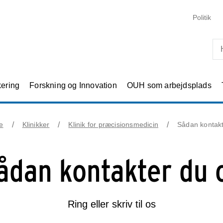
Skip til primært indhold
Politik
kering
Forskning og Innovation
OUH som arbejdsplads
e
Klinikker
Klinik for præcisionsmedicin
Sådan kontakt
ådan kontakter du 
Ring eller skriv til os