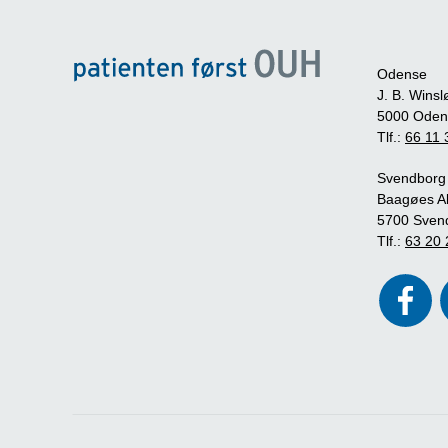
Odense
J. B. Winsl
5000 Oden
Tlf.:
66 11 
Svendborg
Baagøes Al
5700 Sven
Tlf.:
63 20 