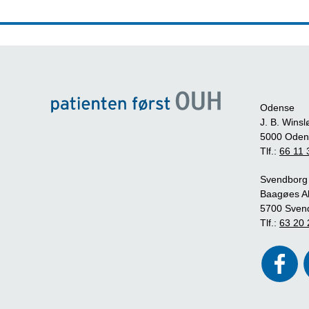
Odense
J. B. Winsl
5000 Oden
Tlf.:
66 11 
Svendborg
Baagøes Al
5700 Sven
Tlf.:
63 20 