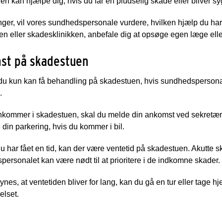
n kan hjælpe dig, hvis du får en pludselig skade eller bliver sy
nger, vil vores sundhedspersonale vurdere, hvilken hjælp du har b
n eller skadesklinikken, anbefale dig at opsøge egen læge eller 
st på skadestuen
du kun kan få behandling på skadestuen, hvis sundhedspersonal
n.
nkommer i skadestuen, skal du melde din ankomst ved sekretær
e din parkering, hvis du kommer i bil.
 har fået en tid, kan der være ventetid på skadestuen. Akutte s
ersonalet kan være nødt til at prioritere i de indkomne skader.
ynes, at ventetiden bliver for lang, kan du gå en tur eller tage 
elset.