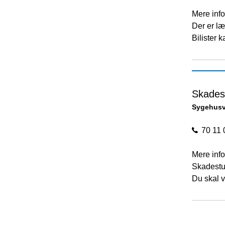
Mere info
Der er l
Bilister 
Skades
Sygehusv
70 11 
Mere info
Skadestu
Du skal v