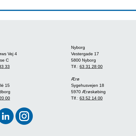
Nyborg
øws Vej 4
Vestergade 17
se C
5800 Nyborg
33 33
Tlf.:
63 31 28 00
Ærø
lé 15
Sygehusvejen 18
dborg
5970 Ærøskøbing
20 00
Tlf.:
63 52 14 00