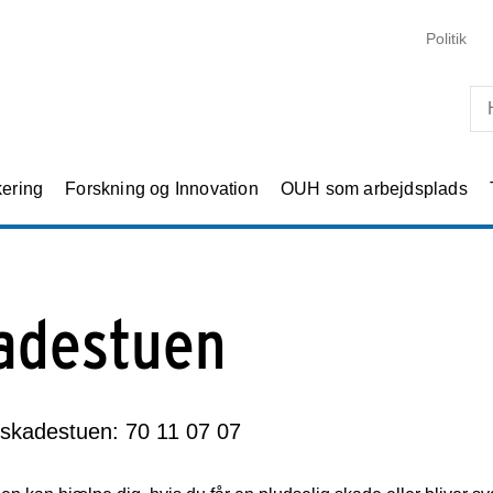
Skip til primært indhold
Politik
kering
Forskning og Innovation
OUH som arbejdsplads
adestuen
l skadestuen: 70 11 07 07