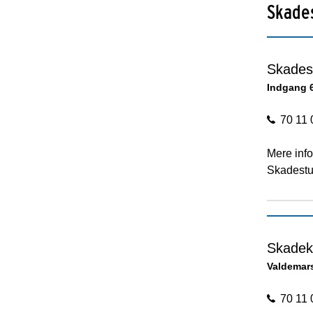
Skade
Skades
Indgang 
70 11 
Mere info
Skadestu
Skadek
Valdemar
70 11 