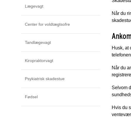
Skadestue
Lægevagt
Når du ri
skadestue
Center for voldtægtsofre
Ankom
Tandlægevagt
Husk, at 
telefone
Kiropraktorvagt
Når du a
registrer
Psykiatrisk skadestue
Selvom du
sundhedsp
Fødsel
Hvis du s
ventevær