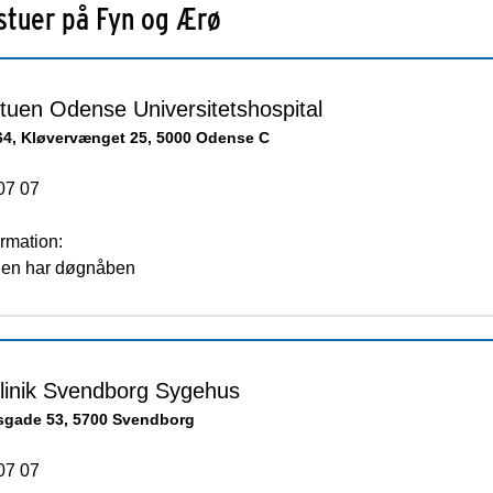
stuer på Fyn og Ærø
tuen Odense Universitetshospital
64, Kløvervænget 25, 5000 Odense C
07 07
rmation:
en har døgnåben
linik Svendborg Sygehus
sgade 53, 5700 Svendborg
07 07