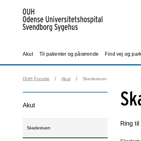
Akut
Til patienter og pårørende
Find vej og par
OUH Forside
Akut
Skadestuen
Sk
Akut
Ring ti
Skadestuen