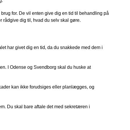
g.
rug for. De vil enten give dig en tid til behandling på
rådgive dig til, hvad du selv skal gøre.
et har givet dig en tid, da du snakkede med dem i
en. I Odense og Svendborg skal du huske at
kader kan ikke forudsiges eller planlægges, og
hjem. Du skal bare aftale det med sekretæren i