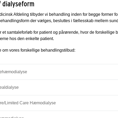
f dialyseform
icinsk Afdeling tilbyder vi behandling inden for begge former fo
behandlingsform der vælges, besluttes i fællesskab mellem sun
er et samtaleforløb for patient og pårørende, hvor de forskelli
rne hos den enkelte patient.
om vores forskellige behandlingstilbud:
ehæmodialyse
ealdialyse
are/Limited Care Hæmodialyse