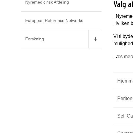
Valg a
Nyremedicinsk Afdeling
I Nyremed
European Reference Networks
Hvilken 
Vi tilbyd
Forskning
mulighede
Læs mere 
Hjemm
Periton
Self C