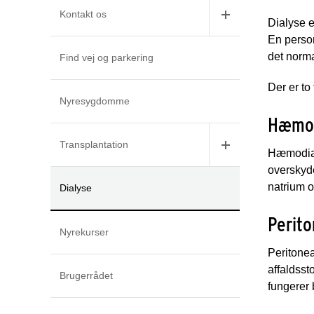
Kontakt os
Dialyse e
En person
det norma
Find vej og parkering
Der er to
Nyresygdomme
Hæmod
Transplantation
Hæmodialy
overskyde
natrium o
Dialyse
Perito
Nyrekurser
Peritonea
affaldsst
Brugerrådet
fungerer 