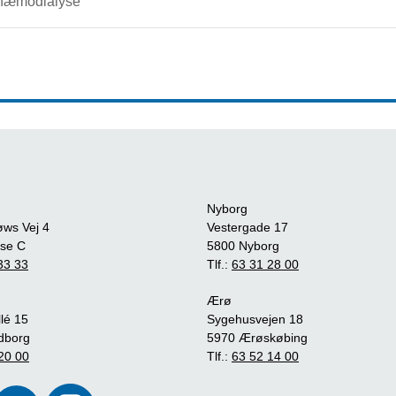
hæmodialyse
Nyborg
øws Vej 4
Vestergade 17
se C
5800 Nyborg
33 33
Tlf.:
63 31 28 00
Ærø
lé 15
Sygehusvejen 18
dborg
5970 Ærøskøbing
20 00
Tlf.:
63 52 14 00