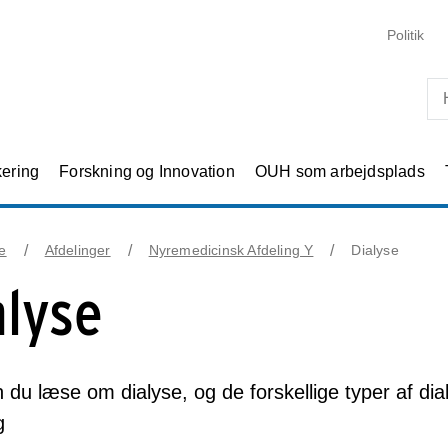
Skip til primært indhold
Politik
kering
Forskning og Innovation
OUH som arbejdsplads
e
Afdelinger
Nyremedicinsk Afdeling Y
Dialyse
alyse
 du læse om dialyse, og de forskellige typer af dia
g