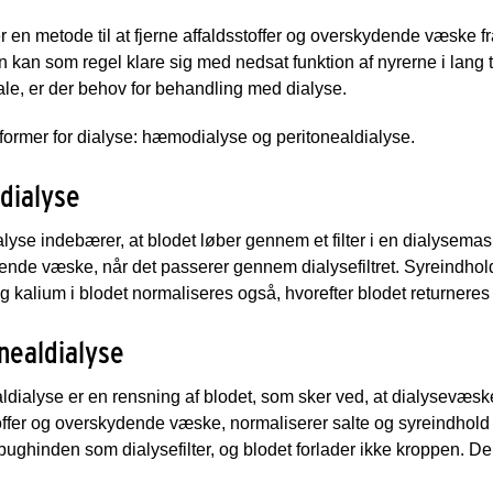
r en metode til at fjerne affaldsstoffer og overskydende væske fra
 kan som regel klare sig med nedsat funktion af nyrerne i lang 
le, er der behov for behandling med dialyse.
 former for dialyse: hæmodialyse og peritonealdialyse.
ialyse
se indebærer, at blodet løber gennem et filter i en dialysemaski
nde væske, når det passerer gennem dialysefiltret. Syreindhold
g kalium i blodet normaliseres også, hvorefter blodet returneres 
nealdialyse
ldialyse er en rensning af blodet, som sker ved, at dialysevæ
offer og overskydende væske, normaliserer salte og syreindhol
bughinden som dialysefilter, og blodet forlader ikke kroppen. D