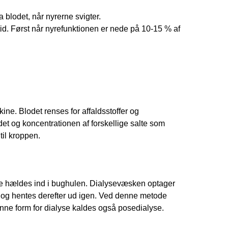
 blodet, når nyrerne svigter.
tid. Først når nyrefunktionen er nede på 10-15 % af
ne. Blodet renses for affaldsstoffer og
et og koncentrationen af forskellige salte som
til kroppen.
ske hældes ind i bughulen. Dialysevæsken optager
d og hentes derefter ud igen. Ved denne metode
enne form for dialyse kaldes også posedialyse.