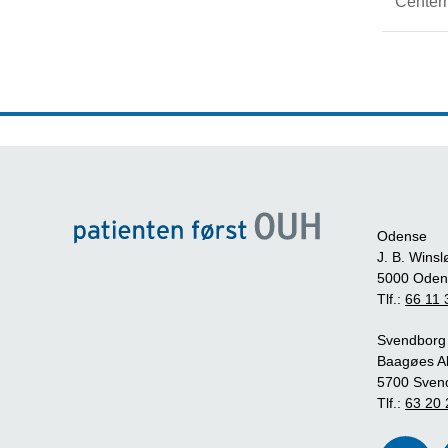
Center
Odense
J. B. Winsl
5000 Oden
Tlf.:
66 11 
Svendborg
Baagøes Al
5700 Sven
Tlf.:
63 20 