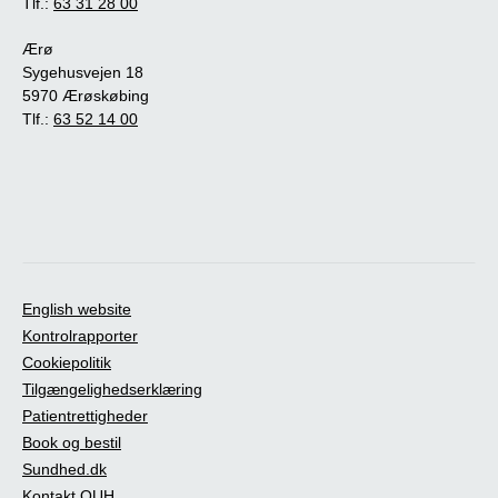
Tlf.:
63 31 28 00
Ærø
Sygehusvejen 18
5970 Ærøskøbing
Tlf.:
63 52 14 00
English website
Kontrolrapporter
Cookiepolitik
Tilgængelighedserklæring
Patientrettigheder
Book og bestil
Sundhed.dk
Kontakt OUH