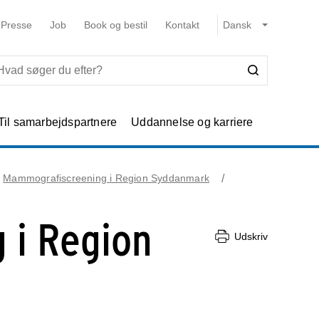
Presse
Job
Book og bestil
Kontakt
Til samarbejdspartnere
Uddannelse og karriere
Mammografiscreening i Region Syddanmark
 i Region
Udskriv