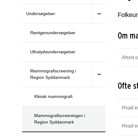
Undersøgelser
Folkeu
Røntgenundersøgelser
Om ma
Ultralydsundersøgelser
Afsnit 
Mammografiscreening i
Region Syddanmark
Ofte s
Klinisk mammografi
Hvad er
Mammografiscreeningen i
Region Syddanmark
Hvad er