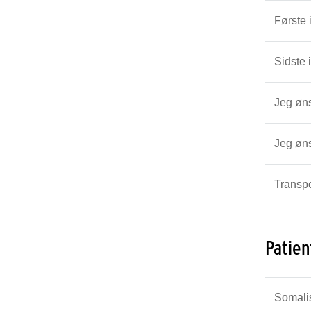
Første 
Sidste 
Jeg øns
Jeg øn
Transpo
Patien
Somali