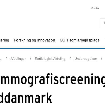
Skip til primært indhold
Politik
kering
Forskning og Innovation
OUH som arbejdsplads
e
Afdelinger
Radiologisk Afdeling
Undersøgelser
mmografiscreening
ddanmark