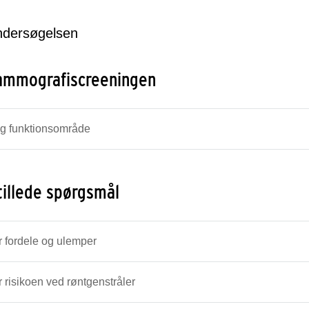
ndersøgelsen
mmografiscreeningen
og funktionsområde
tillede spørgsmål
 fordele og ulemper
 risikoen ved røntgenstråler