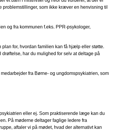
et barn i mistrivsel og hvor du vurderer, at der er
e problemstillinger, som ikke kræver en henvisning til
trien og fra kommunen f.eks. PPR-psykologer,
 plan for, hvordan familien kan få hjælp eller støtte.
l drøftelse, har du mulighed for selv at deltage på
nal medarbejder fra Børne- og ungdomspsykiatrien, som
 psykiatrien eller ej. Som praktiserende læge kan du
trien. På møderne deltager faglige ledere fra
uppe, aftaler vi på mødet, hvad der alternativt kan