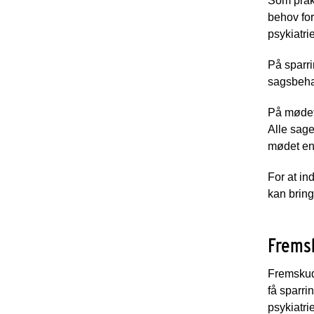
Som prakt
behov for
psykiatri
På sparri
sagsbehan
På mødet 
Alle sage
mødet ent
For at in
kan brin
Frems
Fremskudt
få sparri
psykiatri