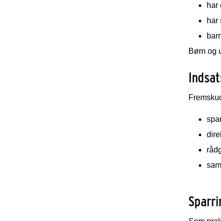
har 
har
barn
Børn og 
Indsat
Fremskudt
spa
dire
rådg
sama
Sparr