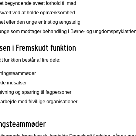
et begyndende svært forhold til mad
 svært ved at holde opmærksomhed
et eller den unge er trist og ængstelig
unge som modtager behandling i Børne- og ungdomspsykiatrien e
sen i Fremskudt funktion
 funktion består af fire dele:
rringsteammøder
kte indsatser
ivning og sparring til fagpersoner
rbejde med frivillige organisationer
ingsteammøder