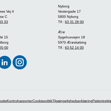
Nyborg
øws Vej 4
Vestergade 17
se C
5800 Nyborg
33 33
Tlf.:
63 31 28 00
Ærø
lé 15
Sygehusvejen 18
dborg
5970 Ærøskøbing
20 00
Tlf.:
63 52 14 00
bsite
Kontrolrapporter
Cookiepolitik
Tilgængelighedserklæring
Patientrett