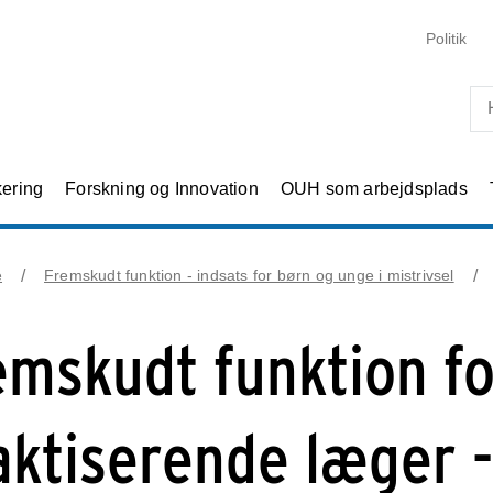
Skip til primært indhold
Politik
kering
Forskning og Innovation
OUH som arbejdsplads
e
Fremskudt funktion - indsats for børn og unge i mistrivsel
emskudt funktion fo
aktiserende læger -