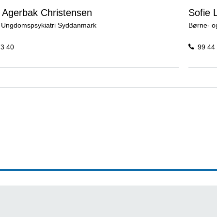
 Agerbak Christensen
Sofie
 Ungdomspsykiatri Syddanmark
Børne- o
73 40
99 44