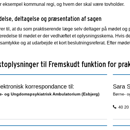
or eksempel kommunal regi, og hvem der skal være tovholder.
delse, deltagelse og præsentation af sagen
rer til, at du som praktiserende læge selv deltager på mødet og 
redelse til mødet er der vedhæftet et oplysningsskema. Hvis det 
samtykke og at udarbejde et kort beslutningsreferat. Efter mødet
toplysninger til Fremskudt funktion for pr
ektronisk korrespondance til:
Sara 
e- og Ungdomspsykiatrisk Ambulatorium (Esbjerg)
Børne- o
40 20