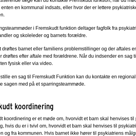
iserende læge kan du kontakte Fremskudt funktion, når du møder 
 enten en kommunal indsats, eller hvor der er lettere psykiatrisk
en.
ngsteammøder i Fremskudt funktion deltager fagfolk fra psykia
dler og skoleleder og barnets forældre.
drøftes barnet eller familiens problemstillinger og der aftales en
r drøftes efter aftale med forældrene. Når du indsender en sag ti
en fysisk eller via video.
dstille en sag til Fremskudt Funktion kan du kontakte en regio
ge sagen med på et sparringsteammøde.
kudt koordinering
 koordinering er et møde om, hvorvidt et barn skal henvises til
ng, hvis du er i tvivl om, hvorvidt et barn skal henvises til psykia
en og fra kommunen. Hvis barnet ikke hører til psykiatriens målgr