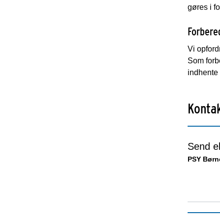
gøres i f
Forbere
Vi opford
Som forbe
indhente 
Kontak
Send el
PSY Børn