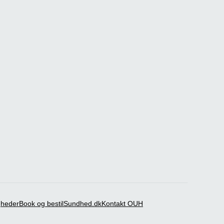
igheder
Book og bestil
Sundhed.dk
Kontakt OUH