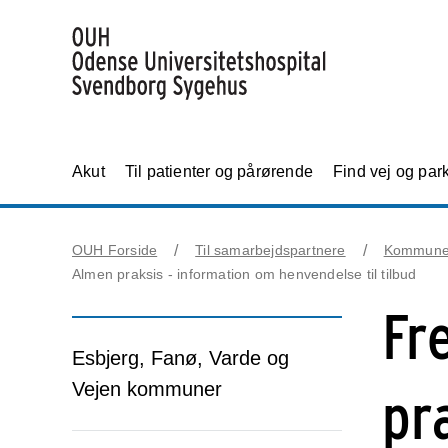
Akut
Til patienter og pårørende
Find vej og par
OUH Forside
Til samarbejdspartnere
Kommun
Almen praksis - information om henvendelse til tilbud
Fr
Esbjerg, Fanø, Varde og
Vejen kommuner
pr