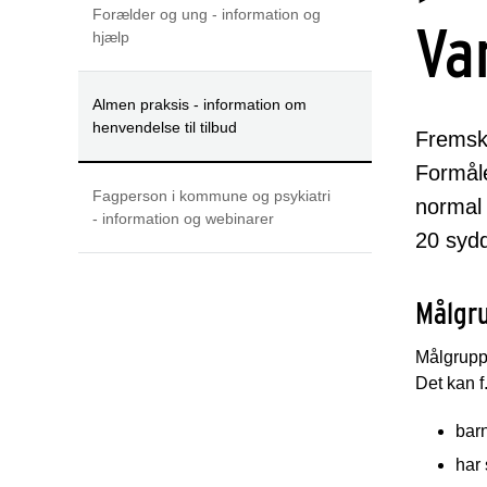
Forælder og ung - information og
Va
hjælp
Almen praksis - information om
henvendelse til tilbud
Fremsku
Formåle
Fagperson i kommune og psykiatri
normal 
- information og webinarer
20 syd
Målgru
Målgruppe
Det kan f
barn
har