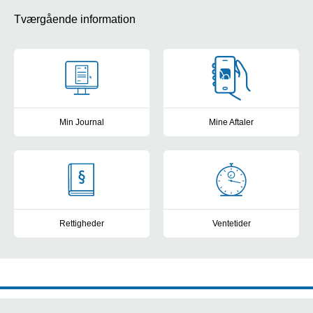
Tværgående information
Min Journal
Mine Aftaler
Se din elektroniske patientjournal fra de offentlige sygehuse i D
Få overblik, book tider, skriv b
Rettigheder
Ventetider
Kontakt til patientvejlederne, frit sygehusvalg og muligheder for a
Frit sygehusvalg: Se sygehusene