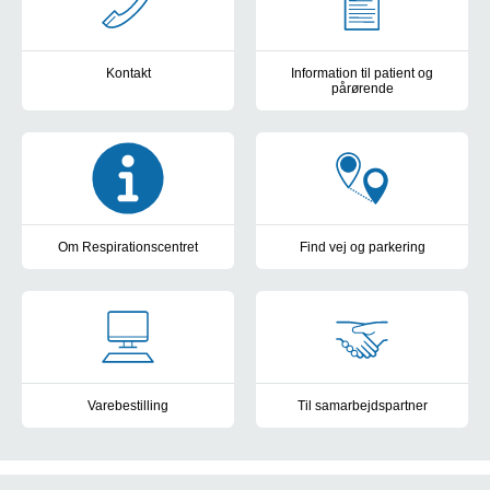
Kontakt
Information til patient og
pårørende
Kontaktoplysninger til Respirationscenter Syd
Information til patient og pårør
Om Respirationscentret
Find vej og parkering
Behandling og undersøgelse
Parkering og kort over OUH's 
Varebestilling
Til samarbejdspartner
Respirationscenter Syd varebestilling
Info til Vikarbureau - video o