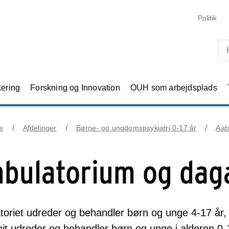
Skip til primært indhold
Politik
kering
Forskning og Innovation
OUH som arbejdsplads
e
Afdelinger
Børne- og ungdomspsykiatri 0-17 år
Aab
bulatorium og daga
oriet udreder og behandler børn og unge 4-17 år, d
it udreder og behandler børn og unge i alderen 0