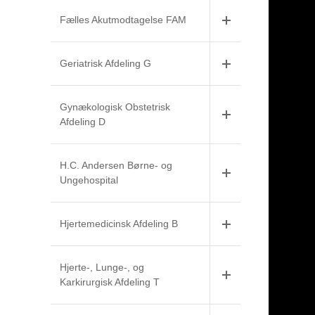
Fælles Akutmodtagelse FAM
Geriatrisk Afdeling G
Gynækologisk Obstetrisk
Afdeling D
H.C. Andersen Børne- og
Ungehospital
Hjertemedicinsk Afdeling B
Hjerte-, Lunge-, og
Karkirurgisk Afdeling T