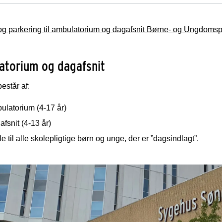
 og parkering til ambulatorium og dagafsnit Børne- og Ungdoms
atorium og dagafsnit
består af:
ulatorium (4-17 år)
fsnit (4-13 år)
e til alle skolepligtige børn og unge, der er ”dagsindlagt”.