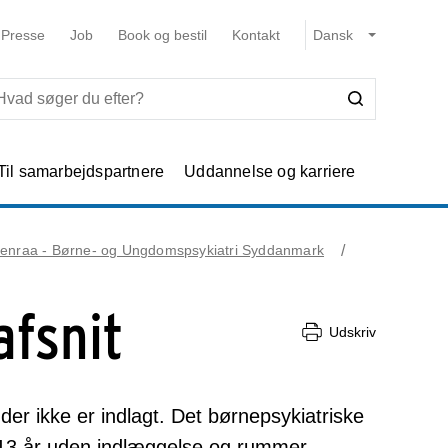
Presse
Job
Book og bestil
Kontakt
Til samarbejdspartnere
Uddannelse og karriere
enraa - Børne- og Ungdomspsykiatri Syddanmark
fsnit
Udskriv
er ikke er indlagt. Det børnepsykiatriske
-13 år uden indlæggelse og rummer