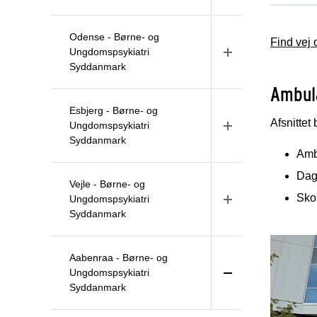
Odense - Børne- og
Find vej
Ungdomspsykiatri
Syddanmark
Ambul
Esbjerg - Børne- og
Afsnittet 
Ungdomspsykiatri
Syddanmark
Amb
Daga
Vejle - Børne- og
Skol
Ungdomspsykiatri
Syddanmark
Aabenraa - Børne- og
Ungdomspsykiatri
Syddanmark