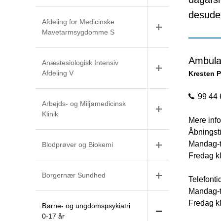
desuden
Afdeling for Medicinske
Mavetarmsygdomme S
Ambula
Anæstesiologisk Intensiv
Afdeling V
Kresten P
99 44 
Arbejds- og Miljømedicinsk
Klinik
Mere info
Åbningsti
Mandag-t
Blodprøver og Biokemi
Fredag kl
Borgernær Sundhed
Telefonti
Mandag-t
Fredag kl
Børne- og ungdomspsykiatri
0-17 år