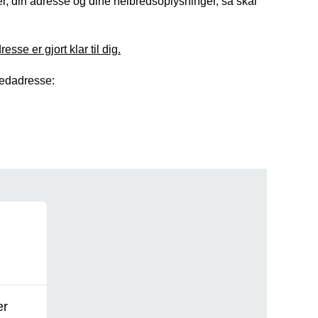
 din adresse og dine helbredsoplysninger, så skal
sse er gjort klar til dig.
ovedadresse:
er