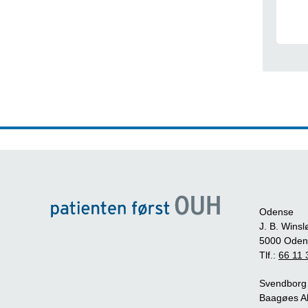
Odense
J. B. Winsl
5000 Oden
Tlf.:
66 11 
Svendborg
Baagøes Al