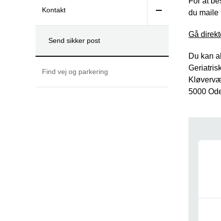
For at b
Kontakt
du maile 
Gå direkt
Send sikker post
Du kan al
Geriatris
Find vej og parkering
Kløvervæn
5000 Od
Nav