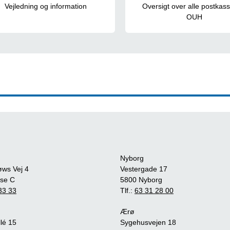
Vejledning og information
Oversigt over alle postkas
OUH
Nyborg
øws Vej 4
Vestergade 17
se C
5800 Nyborg
33 33
Tlf.:
63 31 28 00
Ærø
lé 15
Sygehusvejen 18