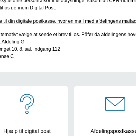
eskytte dine personfølsomme oplysninger såsom dit CPR-nummer,
til os gennem Digital Post.
e til din digitale postkasse, hvor en mail med afdelingens mailadre
ternativt vælge at sende et brev til os. Påfør da afdelingens h
k Afdeling G
get 10, 8. sal, indgang 112
ense C
igation
Hjælp til digital post
Afdelingspostkass