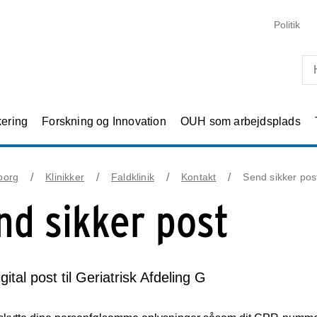
Skip til primært indhold
Politik
kering
Forskning og Innovation
OUH som arbejdsplads
borg
Klinikker
Faldklinik
Kontakt
Send sikker pos
nd sikker post
gital post til Geriatrisk Afdeling G