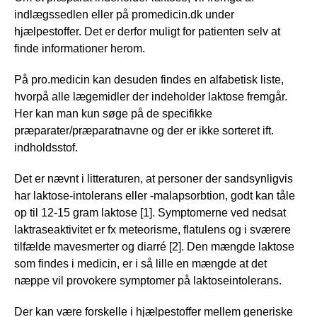
indlægssedlen eller på promedicin.dk under
hjælpestoffer. Det er derfor muligt for patienten selv at
finde informationer herom.
På pro.medicin kan desuden findes en alfabetisk liste,
hvorpå alle lægemidler der indeholder laktose fremgår.
Her kan man kun søge på de specifikke
præparater/præparatnavne og der er ikke sorteret ift.
indholdsstof.
Det er nævnt i litteraturen, at personer der sandsynligvis
har laktose-intolerans eller -malapsorbtion, godt kan tåle
op til 12-15 gram laktose [1]. Symptomerne ved nedsat
laktraseaktivitet er fx meteorisme, flatulens og i sværere
tilfælde mavesmerter og diarré [2]. Den mængde laktose
som findes i medicin, er i så lille en mængde at det
næppe vil provokere symptomer på laktoseintolerans.
Der kan være forskelle i hjælpestoffer mellem generiske