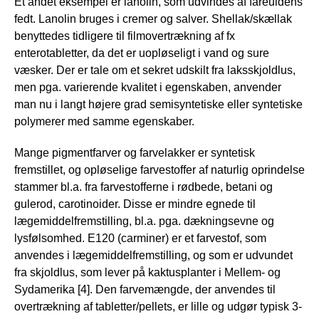
Et andet eksempel er lanolin, som udvindes af fåreuldens
fedt. Lanolin bruges i cremer og salver. Shellak/skællak
benyttedes tidligere til filmovertrækning af fx
enterotabletter, da det er uopløseligt i vand og sure
væsker. Der er tale om et sekret udskilt fra laksskjoldlus,
men pga. varierende kvalitet i egenskaben, anvender
man nu i langt højere grad semisyntetiske eller syntetiske
polymerer med samme egenskaber.
Mange pigmentfarver og farvelakker er syntetisk
fremstillet, og opløselige farvestoffer af naturlig oprindelse
stammer bl.a. fra farvestofferne i rødbede, betani og
gulerod, carotinoider. Disse er mindre egnede til
lægemiddelfremstilling, bl.a. pga. dækningsevne og
lysfølsomhed. E120 (carminer) er et farvestof, som
anvendes i lægemiddelfremstilling, og som er udvundet
fra skjoldlus, som lever på kaktusplanter i Mellem- og
Sydamerika [4]. Den farvemængde, der anvendes til
overtrækning af tabletter/pellets, er lille og udgør typisk 3-