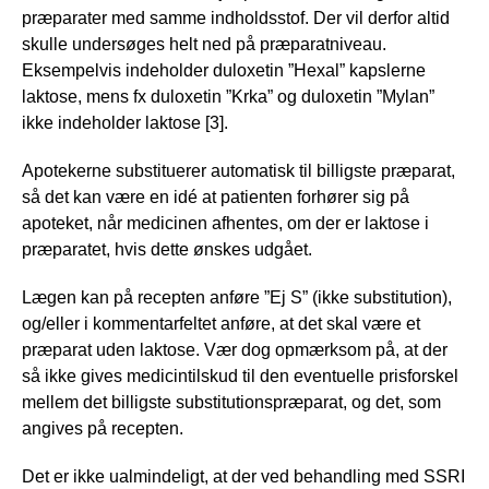
præparater med samme indholdsstof. Der vil derfor altid
skulle undersøges helt ned på præparatniveau.
Eksempelvis indeholder duloxetin ”Hexal” kapslerne
laktose, mens fx duloxetin ”Krka” og duloxetin ”Mylan”
ikke indeholder laktose [3].
Apotekerne substituerer automatisk til billigste præparat,
så det kan være en idé at patienten forhører sig på
apoteket, når medicinen afhentes, om der er laktose i
præparatet, hvis dette ønskes udgået.
Lægen kan på recepten anføre ”Ej S” (ikke substitution),
og/eller i kommentarfeltet anføre, at det skal være et
præparat uden laktose. Vær dog opmærksom på, at der
så ikke gives medicintilskud til den eventuelle prisforskel
mellem det billigste substitutionspræparat, og det, som
angives på recepten.
Det er ikke ualmindeligt, at der ved behandling med SSRI