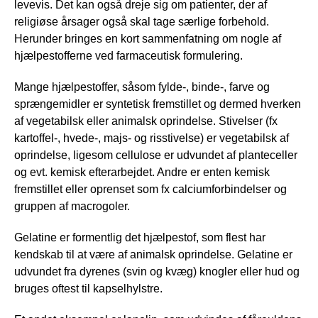
levevis. Det kan også dreje sig om patienter, der af
religiøse årsager også skal tage særlige forbehold.
Herunder bringes en kort sammenfatning om nogle af
hjælpestofferne ved farmaceutisk formulering.
Mange hjælpestoffer, såsom fylde-, binde-, farve og
sprængemidler er syntetisk fremstillet og dermed hverken
af vegetabilsk eller animalsk oprindelse. Stivelser (fx
kartoffel-, hvede-, majs- og risstivelse) er vegetabilsk af
oprindelse, ligesom cellulose er udvundet af planteceller
og evt. kemisk efterarbejdet. Andre er enten kemisk
fremstillet eller oprenset som fx calciumforbindelser og
gruppen af macrogoler.
Gelatine er formentlig det hjælpestof, som flest har
kendskab til at være af animalsk oprindelse. Gelatine er
udvundet fra dyrenes (svin og kvæg) knogler eller hud og
bruges oftest til kapselhylstre.