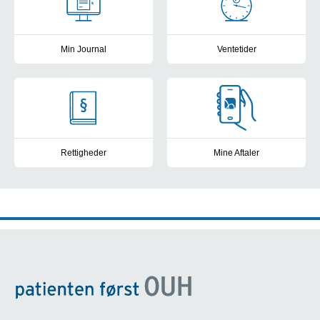
Min Journal
Ventetider
Se din elektroniske patientjournal fra de offentlige sygehuse i D
Frit sygehusvalg: Se sygehusene
Rettigheder
Mine Aftaler
Kontakt til patientvejlederne, frit sygehusvalg og muligheder for a
Få overblik, book tider, skriv b