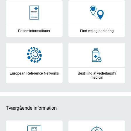
Patientinformationer
Find vej og parkering
Pjecer samt links til information om øre-næse-halssygdomme
Parkering og kort over OUH's 
European Reference Networks
Bestilling af vederlagsfri
medicin
Afdeling F deltager i European Reference Networks
Her bestiller du din vederlagsfr
Tværgående information