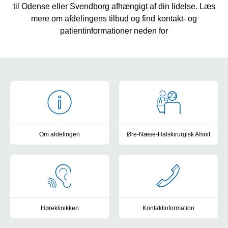
til Odense eller Svendborg afhængigt af din lidelse. Læs
mere om afdelingens tilbud og find kontakt- og
patientinformationer neden for
ØNH hovedside
Om afdelingen
Øre-Næse-Halskirurgisk Afsnit
Velkommen til Øre-Næse-Hals/Høreklinik Afdeling F
Ambulatorier og enheder på Øre
Høreklinikken
Kontaktinformation
Ambulatorier og enheder på Høreklinikken
Links til sikker mail samt telef