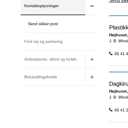
Send sik
Kontaktoplysninger
Send sikker post
Plastik
Højhuset,
J. B. Win
Find vej og parkering
65 41 
Ambulatorier, afsnit og forløb
Behandlingsforløb
Dagkiru
Højhuset,
J. B. Win
65 41 