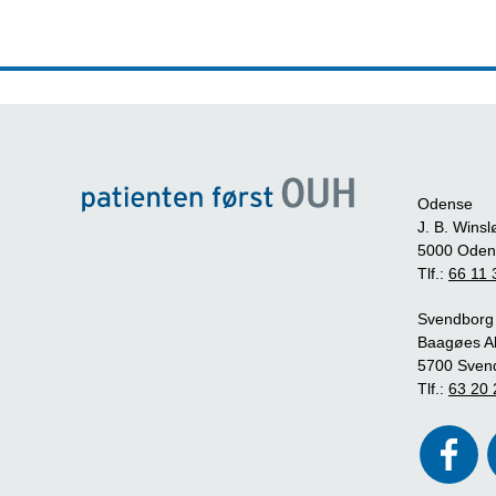
Odense
J. B. Winsl
5000 Oden
Tlf.:
66 11 
Svendborg
Baagøes Al
5700 Sven
Tlf.:
63 20 