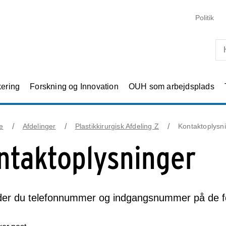
Skip til primært indhold
Politik
kering
Forskning og Innovation
OUH som arbejdsplads
e
Afdelinger
Plastikkirurgisk Afdeling Z
Kontaktoplysn
ntaktoplysninger
der du telefonnummer og indgangsnummer på de for