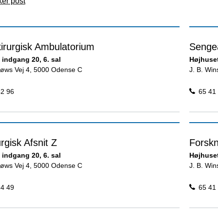
ker post
kirurgisk Ambulatorium
Sengea
 indgang 20, 6. sal
Højhuset
sløws Vej 4, 5000 Odense C
J. B. Wi
42 96
65 41
rgisk Afsnit Z
Forskn
 indgang 20, 6. sal
Højhuset
sløws Vej 4, 5000 Odense C
J. B. Wi
24 49
65 41