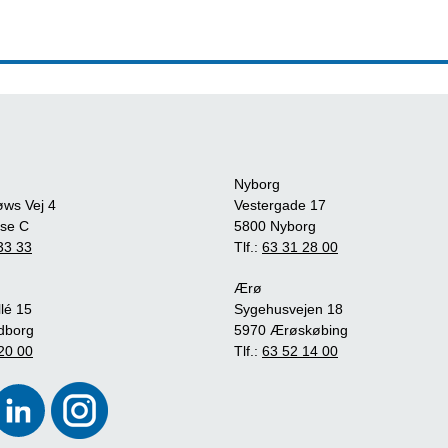
Nyborg
øws Vej 4
Vestergade 17
se C
5800 Nyborg
33 33
Tlf.:
63 31 28 00
Ærø
lé 15
Sygehusvejen 18
dborg
5970 Ærøskøbing
20 00
Tlf.:
63 52 14 00