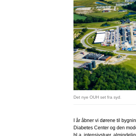
Det nye OUH set fra syd.
I år åbner vi dørene til bygni
Diabetes Center og den moder
bl.a. intensivstuer, almindeli