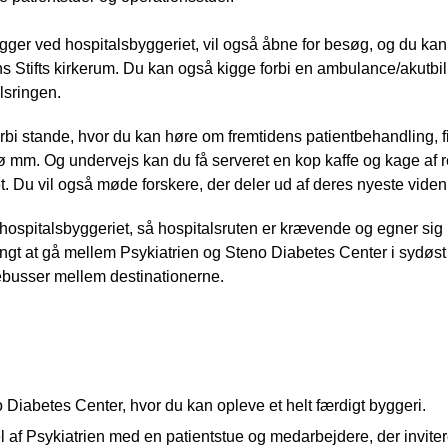
ger ved hospitalsbyggeriet, vil også åbne for besøg, og du ka
Stifts kirkerum. Du kan også kigge forbi en ambulance/akutbil
alsringen.
rbi stande, hvor du kan høre om fremtidens patientbehandling, f
ø mm. Og undervejs kan du få serveret en kop kaffe og kage af re
t. Du vil også møde forskere, der deler ud af deres nyeste viden
hospitalsbyggeriet, så hospitalsruten er krævende og egner sig
angt at gå mellem Psykiatrien og Steno Diabetes Center i sydøst t
lebusser mellem destinationerne.
Diabetes Center, hvor du kan opleve et helt færdigt byggeri.
af Psykiatrien med en patientstue og medarbejdere, der inviterer t