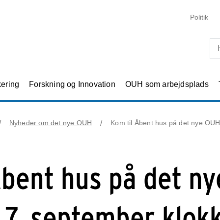
Skip til primært indhold
Politik
kering
Forskning og Innovation
OUH som arbejdsplads
Nyheder om det nye OUH
Kom til Åbent hus på det nye OUH
Åbent hus på det ny
7. september klok