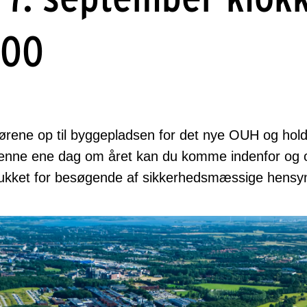
.00
 dørene op til byggepladsen for det nye OUH og hol
enne ene dag om året kan du komme indenfor og o
 lukket for besøgende af sikkerhedsmæssige hensy