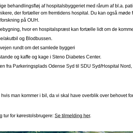
ige behandlingsfløj af hospitalsbyggeriet med rårum af bl.a. pati
nikere, der fortæller om fremtidens hospital. Du kan også møde f
 forskning på OUH.
irkebygning, hvor en hospitalspræst kan fortælle lidt om de kom
ce/akutbil og Blodbussen.
gvejen rundt om det samlede byggeri
stande og kaffe og kage i Steno Diabetes Center.
nen fra Parkeringsplads Odense Syd til SDU Syd/Hospital Nord,
vis man kommer i bil, da vi skal have overblik over behovet for p
ig tur for kørestolsbrugere:
Se tilmelding her
.