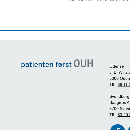
Odense
J. B. Winsl
5000 Oden
Tlf.:
66 11 
Svendborg
Baagøes Al
5700 Sven
Tlf.:
63 20 