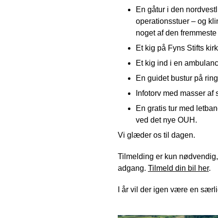
En gåtur i den nordvestl
operationsstuer – og kli
noget af den fremmeste
Et kig på Fyns Stifts k
Et kig ind i en ambulan
En guidet bustur på rin
Infotorv med masser af 
En gratis tur med letba
ved det nye OUH.
Vi glæder os til dagen.
Tilmelding er kun nødvendig, h
adgang.
Tilmeld din bil her
.
I år vil der igen være en særl