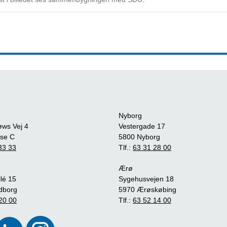
Nyborg
øws Vej 4
Vestergade 17
se C
5800 Nyborg
33 33
Tlf.:
63 31 28 00
Ærø
lé 15
Sygehusvejen 18
dborg
5970 Ærøskøbing
20 00
Tlf.:
63 52 14 00