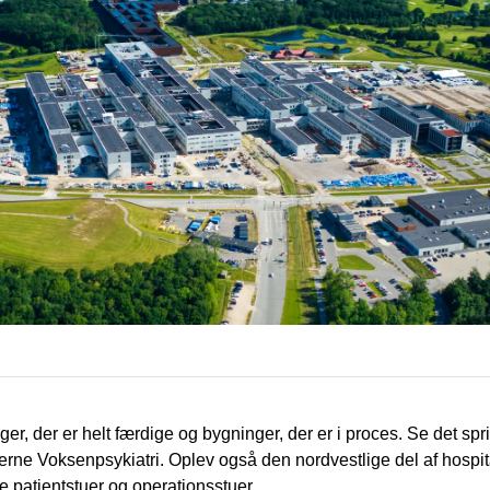
nger, der er helt færdige og bygninger, der er i proces. Se det sp
ne Voksenpsykiatri. Oplev også den nordvestlige del af hospit
ge patientstuer og operationsstuer.