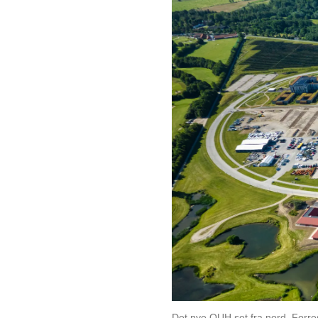
Det nye OUH set fra nord. Forr