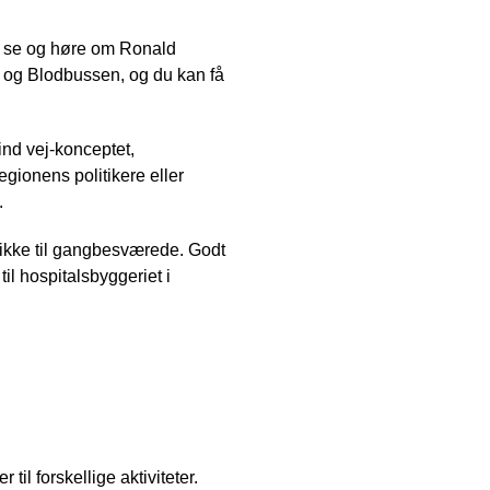
n se og høre om Ronald
 og Blodbussen, og du kan få
ind vej-konceptet,
gionens politikere eller
.
 ikke til gangbesværede. Godt
il hospitalsbyggeriet i
il forskellige aktiviteter.