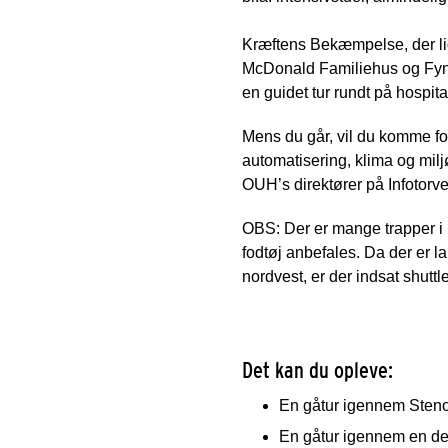
Kræftens Bekæmpelse, der lig
McDonald Familiehus og Fyns 
en guidet tur rundt på hospit
Mens du går, vil du komme fo
automatisering, klima og milj
OUH’s direktører på Infotorve
OBS: Der er mange trapper i 
fodtøj anbefales. Da der er l
nordvest, er der indsat shutt
Det kan du opleve:
En gåtur igennem Steno 
En gåtur igennem en del 