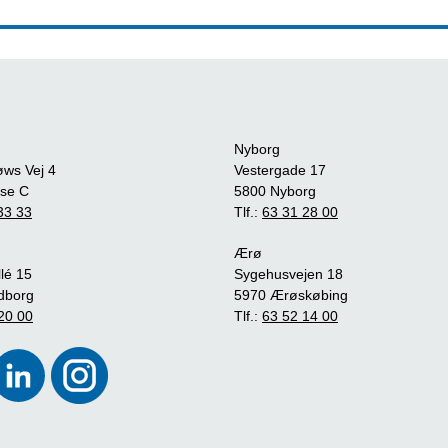
Nyborg
øws Vej 4
Vestergade 17
se C
5800 Nyborg
33 33
Tlf.:
63 31 28 00
Ærø
lé 15
Sygehusvejen 18
dborg
5970 Ærøskøbing
20 00
Tlf.:
63 52 14 00