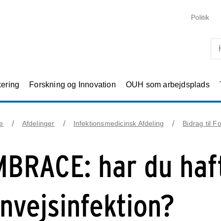
Skip til primært indhold
Politik
kering
Forskning og Innovation
OUH som arbejdsplads
e
Afdelinger
Infektionsmedicinsk Afdeling
Bidrag til F
MBRACE: har du haf
invejsinfektion?