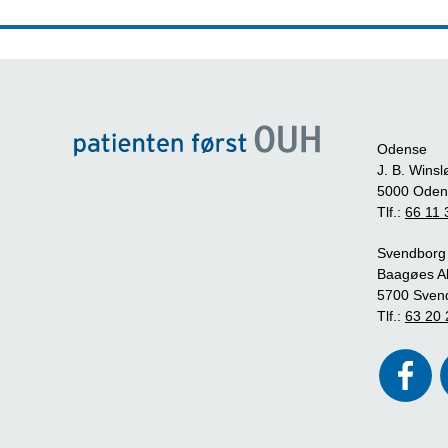
Odense
J. B. Winsl
5000 Oden
Tlf.:
66 11 
Svendborg
Baagøes Al
5700 Sven
Tlf.:
63 20 