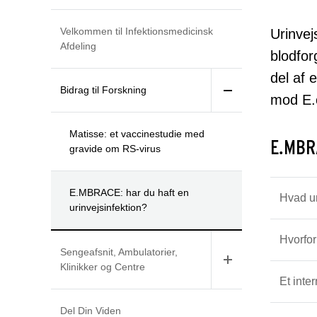
Velkommen til Infektionsmedicinsk
Urinvej
Afdeling
blodfor
del af 
Bidrag til Forskning
mod E.c
Matisse: et vaccinestudie med
E.MBRA
gravide om RS-virus
E.MBRACE: har du haft en
Hvad u
urinvejsinfektion?
Hvorfor
Sengeafsnit, Ambulatorier,
Klinikker og Centre
Et inte
Del Din Viden