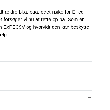
t ældre bl.a. pga. øget risiko for E. coli
t forsøger vi nu at rette op på. Som en
inen ExPEC9V og hvorvidt den kan beskytte
ælp.