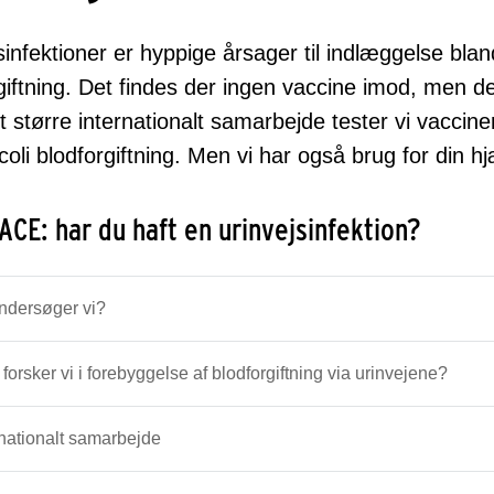
sinfektioner er hyppige årsager til indlæggelse bland
giftning. Det findes der ingen vaccine imod, men de
et større internationalt samarbejde tester vi vacc
oli blodforgiftning. Men vi har også brug for din hj
CE: har du haft en urinvejsinfektion?
ndersøger vi?
 forsker vi i forebyggelse af blodforgiftning via urinvejene?
rnationalt samarbejde