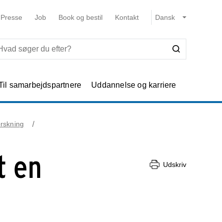
Presse
Job
Book og bestil
Kontakt
Til samarbejdspartnere
Uddannelse og karriere
orskning
t en
Udskriv