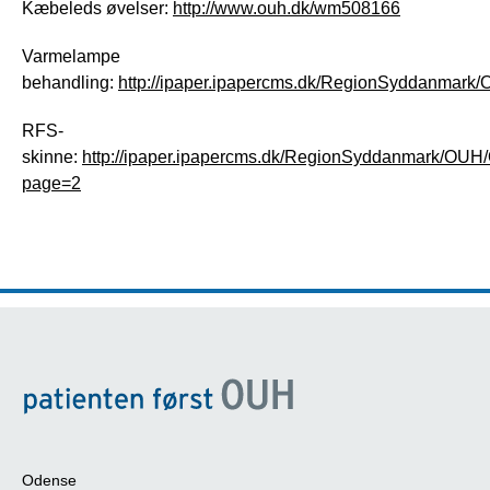
Kæbeleds øvelser:
http://www.ouh.dk/wm508166
Varmelampe
behandling:
http://ipaper.ipapercms.dk/RegionSyddanmark/
RFS-
skinne:
http://ipaper.ipapercms.dk/RegionSyddanmark/OUH/
page=2
Odense