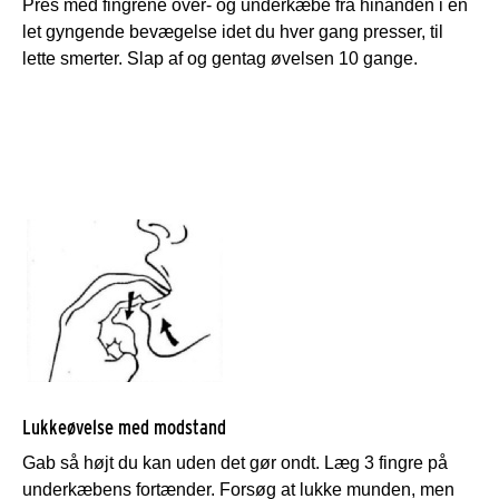
Pres med fingrene over- og underkæbe fra hinanden i en
let gyngende bevægelse idet du hver gang presser, til
lette smerter. Slap af og gentag øvelsen 10 gange.
Lukkeøvelse med modstand
Gab så højt du kan uden det gør ondt. Læg 3 fingre på
underkæbens fortænder. Forsøg at lukke munden, men