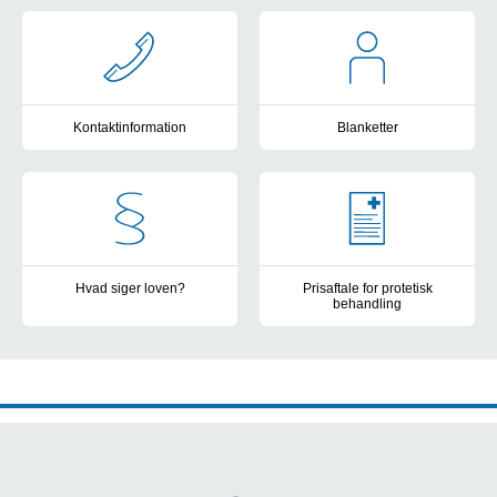
Kontaktinformation
Kontaktinformation
Blanketter
Telefon, mail, åbningstider
Henvisning, genhenvisning, udsk
Hvad siger loven?
Prisaftale for protetisk
behandling
Hvem kan i følge lovgivningen blive henvist?
Mulighed for at indgå en prisa