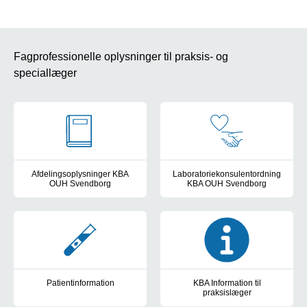
Fagprofessionelle oplysninger til praksis- og
speciallæger
Afdelingsoplysninger KBA
Laboratoriekonsulentordning
OUH Svendborg
KBA OUH Svendborg
Om afdelingen, kontaktinformation, lokation, sks-nummer
Laboratoriekonsulentordning, k
Patientinformation
KBA Information til
praksislæger
Læs og udskriv information i forbindelse med laboratorieundersø