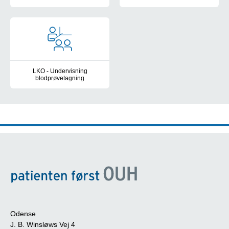
Utensilier ved Klinisk Biokemisk afdeling Svendborg, KMA og AKP 
Prøvetagning, Erstatnings-CPR
LKO - Undervisning
blodprøvetagning
Tilbud om undervisning i afdelingen - Undervisningsplan
Odense
J. B. Winsløws Vej 4