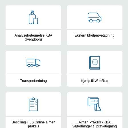
Nyheds- og driftsinformation til 
Analysefortegnelse KBA
Ekstern blodprøvetagning
Svendborg
Information til praksis om blod
Metodeblade - analysebeskrivelser
Transportordning
Hjælp til WebReq
Indhentning af prøver fra praksis
Brugermanual (Synlab)
Bestilling i ILS Online almen
Almen Praksis - KBA
praksis
vejledninger til prøvetagning