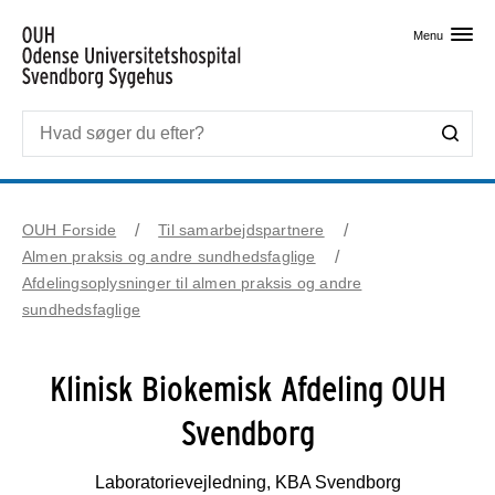
Skip til primært indhold
Menu
OUH Forside
Til samarbejdspartnere
Almen praksis og andre sundhedsfaglige
Afdelingsoplysninger til almen praksis og andre
sundhedsfaglige
Klinisk Biokemisk Afdeling OUH
Svendborg
Laboratorievejledning, KBA Svendborg