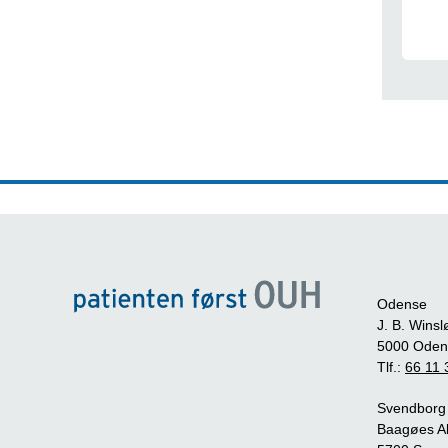
Odense
J. B. Winsl
5000 Oden
Tlf.:
66 11 
Svendborg
Baagøes Al