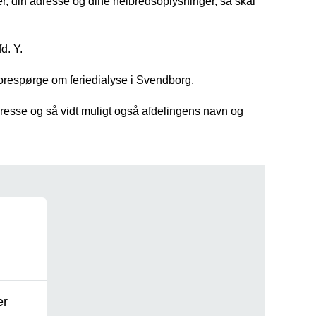
 din adresse og dine helbredsoplysninger, så skal
fd. Y.
forespørge om feriedialyse i Svendborg.
dresse og så vidt muligt også afdelingens navn og
er