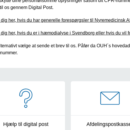
eskytte dine personfølsomme oplysninger såsom dit CPR-nummer,
til os gennem Digital Post.
ig her, hvis du har generelle forespørgsler til Nyremedicinsk A
ig her, hvis du er i hæmodialyse i Svendborg eller hvis du vil 
ternativt vælge at sende et brev til os. Påfør da OUH´s hoveda
snummer.
igation
Hjælp til digital post
Afdelingspostkass