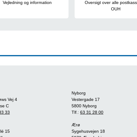
Vejledning og information
Oversigt over alle postkas
OUH
Nyborg
øws Vej 4
Vestergade 17
se C
5800 Nyborg
33 33
Tlf.:
63 31 28 00
Ærø
lé 15
Sygehusvejen 18