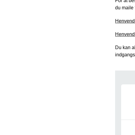
For at b
du maile 
Henvend d
Henvend d
Du kan al
indgang
Nav