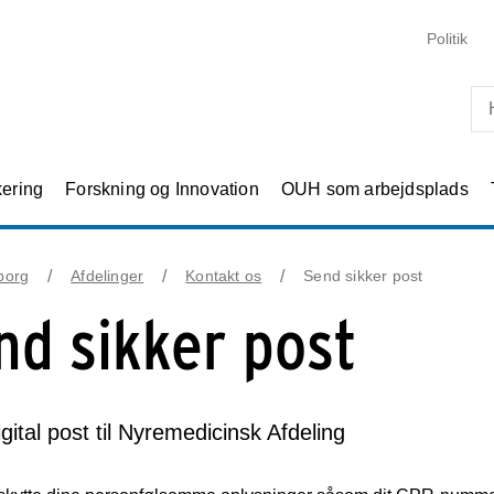
Skip til primært indhold
Politik
kering
Forskning og Innovation
OUH som arbejdsplads
borg
Afdelinger
Kontakt os
Send sikker post
nd sikker post
gital post til Nyremedicinsk Afdeling