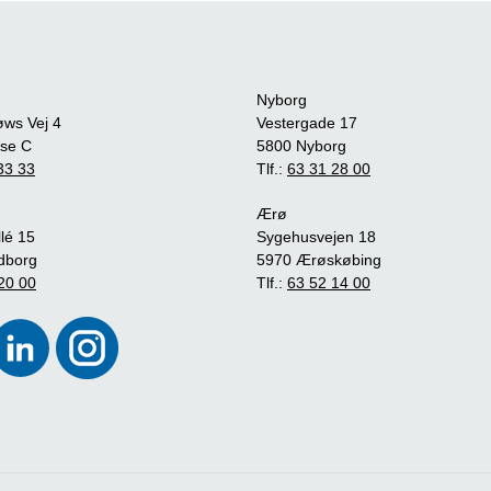
Nyborg
øws Vej 4
Vestergade 17
se C
5800 Nyborg
33 33
Tlf.:
63 31 28 00
Ærø
lé 15
Sygehusvejen 18
dborg
5970 Ærøskøbing
20 00
Tlf.:
63 52 14 00