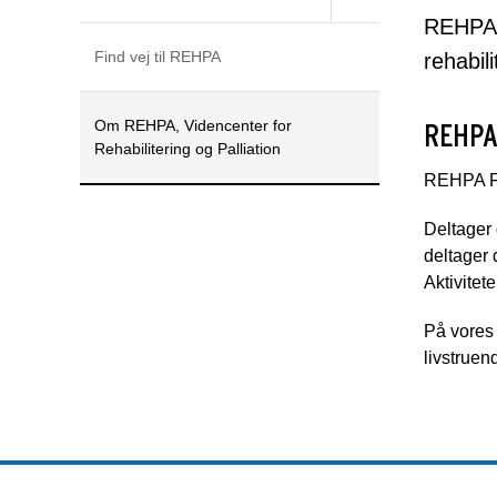
REHPA e
Find vej til REHPA
rehabili
Om REHPA, Videncenter for
REHPA
Rehabilitering og Palliation
REHPA For
Deltager 
deltager 
Aktivitet
På vores
livstruen