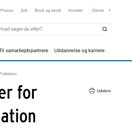
Presse
Job
Book og bestil
Kontakt
Til samarbejdspartnere
Uddannelse og karriere
alliation
r for
Udskriv
iation