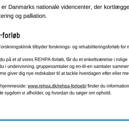
r Danmarks nationale videncenter, der kortlægger,
tering og palliation.
-forløb
skningsklinik tilbyder forsknings- og rehabiliteringsforløb fo
du på et af vores REHPA-forløb, får du et enkeltværelse i rolige
du i undervisning, gruppesamtaler og en-til-en samtaler samme
erne giver dig nye redskaber til at tackle hverdagen efter eller 
 hjemmeside:
www.rehpa.dk/rehpa-forloeb/
finder du informatio
de sygdom vi afholder, og hvordan du søger om ophold.