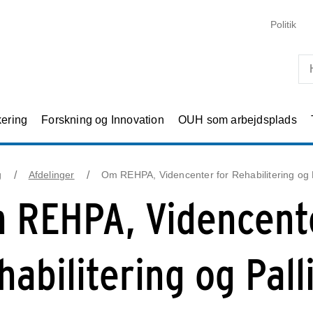
Skip til primært indhold
Politik
kering
Forskning og Innovation
OUH som arbejdsplads
g
Afdelinger
Om REHPA, Videncenter for Rehabilitering og P
 REHPA, Videncente
habilitering og Pall