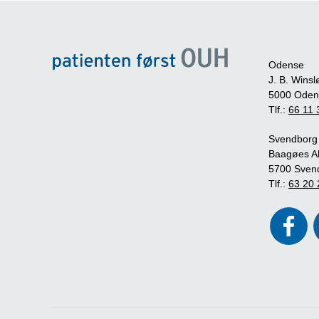
Odense
J. B. Winsl
5000 Oden
Tlf.:
66 11 
Svendborg
Baagøes Al
5700 Sven
Tlf.:
63 20 